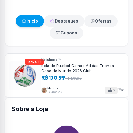
Início
Destaques
Ofertas
Cupons
Netshoes
-5% OFF
Bola de Futebol Campo Adidas Trionda
Copa do Mundo 2026 Club
R$ 170,99
R$ 179,99
Marcus
0
0
Tavares
Há 4 meses
Sobre a Loja