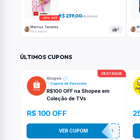
R$ 239,00
R$ 319,00
-25% OFF
Marcus Tavares
M
1
Há 4 meses
Há
ÚLTIMOS CUPONS
DESTAQUE
Shopee
Cupom de Desconto
R$100 OFF na Shopee em
Coleção de TVs
R$ 100 OFF
2
VER CUPOM
TV100