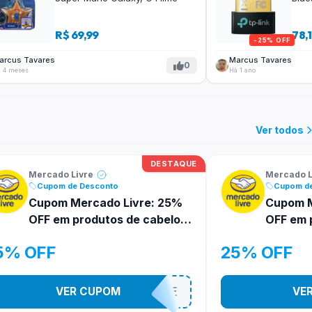
R$ 69,99
78,
-25% OFF
arcus Tavares
Marcus Tavares
0
 4 meses
Há 1 ano
Ver todos
DESTAQUE
Mercado Livre
Mercado L
Cupom de Desconto
Cupom d
Cupom Mercado Livre: 25%
Cupom M
OFF em produtos de cabelo
OFF em 
Elseve
Paris
5% OFF
25% OFF
VER CUPOM
MELIELSEVE
VE