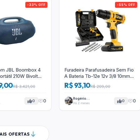
-33% OFF
-55% OFF
Som JBL Boombox 4
Furadeira Parafusadeira Sem Fio
ortátil 210W Bivolt
A Bateria Tb-12e 12v 3/8 10mm
Com Maleta E Acessórios The
9,00
R$ 93,10
R$ 3.421,00
R$ 209,00
Black Tools
Rogério
0
0
0
0
Tavares
s
Há 2 meses
AIS OFERTAS