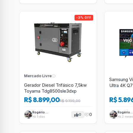
-3% OFF
Mercado Livre
Samsung Vi
Gerador Diesel Trifásico 7,5kw
Ultra 4K Q
Toyama Tdg8500sle3dxp
R$ 8.899,00
R$ 5.89
R$ 9.199,00
Rogério
Rogério
0
0
Tavares
Tavares
Há 5 dias
Há 2 mese