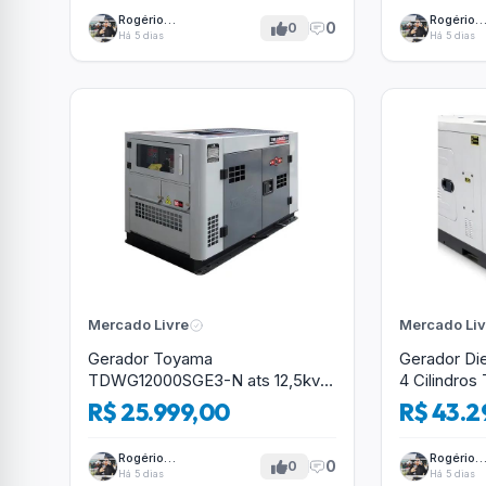
Rogério
Rogério
0
0
Tavares
Tavares
Há 5 dias
Há 5 dias
Mercado Livre
Mercado Liv
Gerador Toyama
Gerador Di
TDWG12000SGE3-N ats 12,5kva
4 Cilindros 
Trifásico 380 Volts
380V
R$ 25.999,00
R$ 43.2
Rogério
Rogério
0
0
Tavares
Tavares
Há 5 dias
Há 5 dias