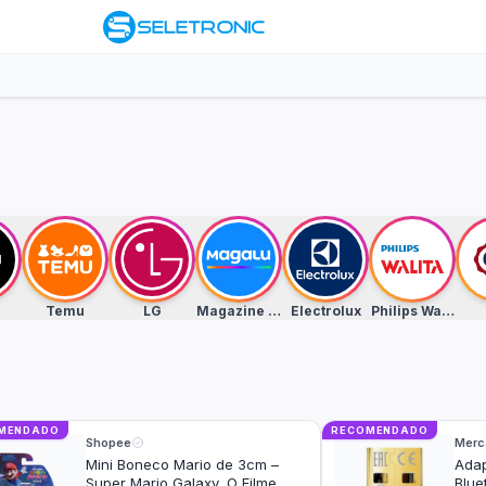
Temu
LG
Magazine Luiza
Electrolux
Philips Walita
MENDADO
RECOMENDADO
Shopee
Merc
Mini Boneco Mario de 3cm –
Ada
Super Mario Galaxy, O Filme
Blue