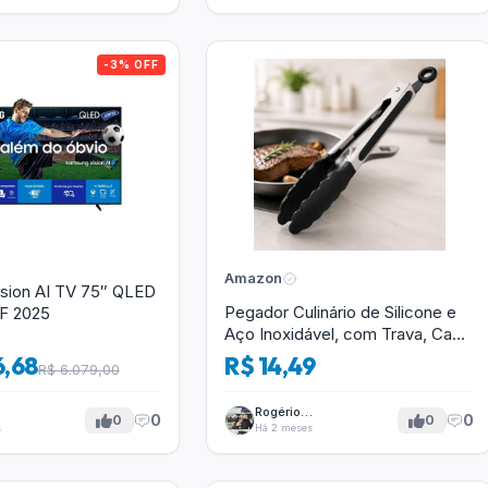
-3% OFF
Amazon
sion AI TV 75″ QLED
Pegador Culinário de Silicone e
7F 2025
Aço Inoxidável, com Trava, Cabo
Antiderrapante, Multiuso, Preto,
6,68
R$ 14,49
R$ 6.079,00
de 28 cm, Para salada, pastas,
cozinha
Rogério
0
0
0
0
Tavares
s
Há 2 meses