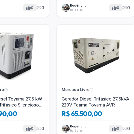
Rogério
0
0
0
0
Tavares
Há 5 dias
re
Mercado Livre
esel Toyama 27,5 kW
Gerador Diesel Trifásico 27,5kVA
Trifásico Silencioso
220V Toama Toyama AVR
90,00
R$ 65.500,00
Rogério
0
0
0
0
Tavares
Há 5 dias