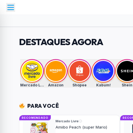
DESTAQUES AGORA
Mercado Livre
Amazon
Shopee
Kabum!
Shein
PARA VOCÊ
RECOMENDADO
RECO
Mercado Livre
Amiibo Peach (super Mario)