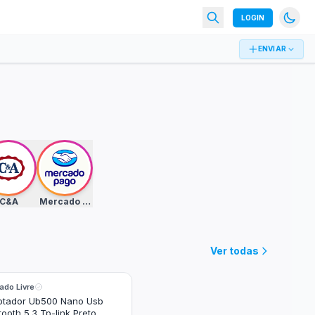
LOGIN
ENVIAR
C&A
Mercado Pago
Ver todas
ado Livre
ptador Ub500 Nano Usb
tooth 5.3 Tp-link Preto