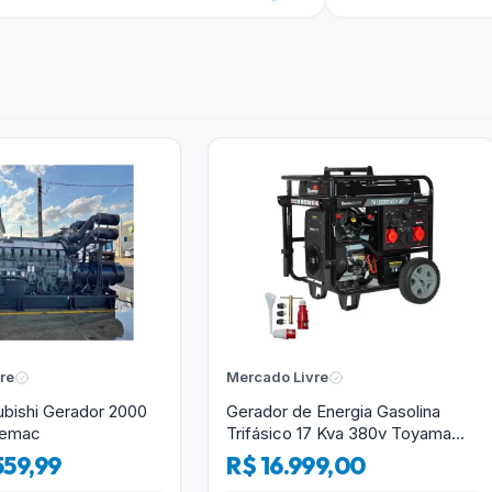
re
Mercado Livre
ubishi Gerador 2000
Gerador de Energia Gasolina
temac
Trifásico 17 Kva 380v Toyama
AVR
559,99
R$ 16.999,00