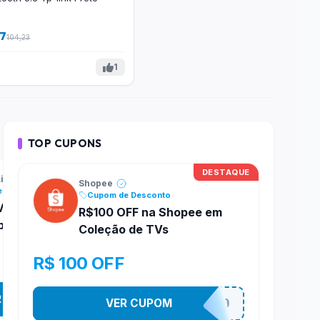
17
104,23
1
TOP CUPONS
DESTAQUE
DESTAQUE
ivre
Mercado Livre
Shopee
e Desconto
Cupom de Desconto
Cupom de Desconto
ercado Livre: 25%
Cupom Mercado Livr
R$100 OFF na Shopee em
produtos L’Oréal
OFF em dermocosmét
Coleção de TVs
ISDIN
20% OFF
R$ 100 OFF
R CUPOM
MELILOREAL
VER CUPOM
ISD
VER CUPOM
TV100