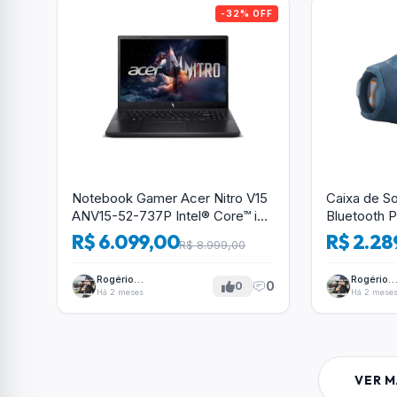
-32% OFF
Notebook Gamer Acer Nitro V15
Caixa de 
ANV15-52-737P Intel® Core™ i7-
Bluetooth P
13620H 13ªG 16GB RAM 512GB
Azul
R$ 6.099,00
R$ 2.28
R$ 8.999,00
SSD RTX4050 FHD 15.6”
Rogério
Rogério
0
0
Tavares
Tavares
Há 2 meses
Há 2 mese
VER M