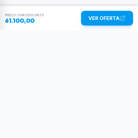
PREÇO COM DESCONTO
VER OFERTA
61.100,00
Sua dose diária de poder tecnológico.
Reviews, tutoriais e as últimas novidades do
mundo Tech.