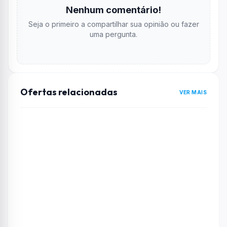
extremas.
Nenhum comentário!
Multitarefa Sem Limites:
128GB de RAM
Seja o primeiro a compartilhar sua opinião ou fazer
para executar múltiplos aplicativos pesados
uma pergunta.
simultaneamente.
Renderização Profissional:
Placa de vídeo
NVIDIA RTX A4000
certificada e otimizada para
ISVs.
Ofertas relacionadas
VER MAIS
Armazenamento Amplo:
24TB de HD
para
grandes bibliotecas de arquivos e projetos.
Ideal para Engenharia e Arquitetura:
Perfeita para
CAD, BIM, simulações
e
modelagem 3D
.
Edição de Vídeo:
Excelente
Workstation
para Edição de Vídeo
de alta resolução
(4K/8K).
Confiabilidade Dell:
Construída com a