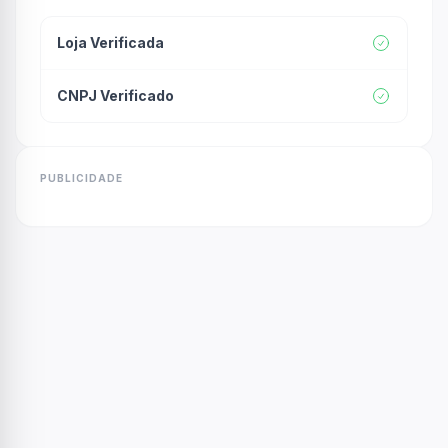
100ml 1 Óleo em Creme Resgata Fios – 190ml 1
Óleo em Creme Abacate Nutritivo – 190ml 1
Loja Verificada
Fluido Blindagem Total Cereja Mania – 200ml 1
Óleo Mágico Jojoba – 45ml 1 Óleo Mágico Blend
CNPJ Verificado
– 45ml
PUBLICIDADE