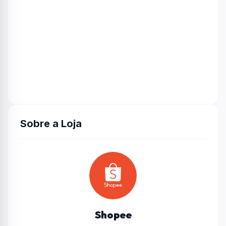
frizz e no brilho. Óleo Mágico – DaBelle Hair –
45ml Ajuda a nutrir, dar brilho e controlar o
frizz, podendo ser usado no comprimento e
pontas. Óleo Mágico – DaBelle Hair – 45ml
Versão prática para levar na bolsa, ideal para
retoques de brilho e maciez ao longo do dia.
Conteúdo do kit: 1 Shampoo Meu Cronograma
Perfeito – 250ml 1 Condicionador Meu
Cronograma Perfeito – 200ml 1 Máscara
Sobre a Loja
Hidratação Meu Cronograma Perfeito – 400g 1
Máscara Nutrição Meu Cronograma Perfeito –
400g 1 Máscara Reconstrução Meu
Cronograma Perfeito – 400g 1 Creme de
Pentear Meu Cronograma Perfeito – 270g 1
Tônico Capilar Meu Cronograma Perfeito –
100ml 1 Tônico Capilar SOS Crescimento –
Shopee