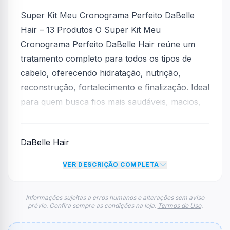
Super Kit Meu Cronograma Perfeito DaBelle
Hair – 13 Produtos O Super Kit Meu
Cronograma Perfeito DaBelle Hair reúne um
tratamento completo para todos os tipos de
cabelo, oferecendo hidratação, nutrição,
reconstrução, fortalecimento e finalização. Ideal
para quem busca fios mais saudáveis, macios,
brilhantes e com crescimento fortalecido.
Shampoo Meu Cronograma Perfeito – DaBelle
DaBelle Hair
Hair – 250ml Promove limpeza suave,
removendo as impurezas sem ressecar.
VER DESCRIÇÃO COMPLETA
Prepara os fios para receber os tratamentos do
cronograma capilar. Condicionador Meu
Informações sujeitas a erros humanos e alterações sem aviso
Cronograma Perfeito – DaBelle Hair – 200ml
prévio. Confira sempre as condições na loja.
Termos de Uso
.
Auxilia no desembaraço, proporcionando