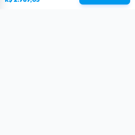
Sua dose diária de poder tecnológico.
Reviews, tutoriais e as últimas novidades do
mundo Tech.
SIGA-NOS