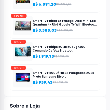
Upscaling Google Cast Integrado
R$ 6.891,20
R$ 7.799,00
Controle AI Magic WebOS 25 Modo
Esportes Alerta de Esportes
-46% OFF
Smart Tv Philco 65 P65cga Qled Mini Led
Quantum 4k Uhd Google Tv Wifi Bluetooth
110/220v
R$ 3.588,03
R$ 6.699,00
-13% OFF
Smart Tv Philips 50 4k 50pug7300
Comando De Voz Bluetooth
R$ 1.919,73
R$ 2.199,00
-13% OFF
Smart Tv H5000f Hd 32 Polegadas 2025
Preto Samsung Bivolt
R$ 959,43
R$ 1.099,00
Sobre a Loja