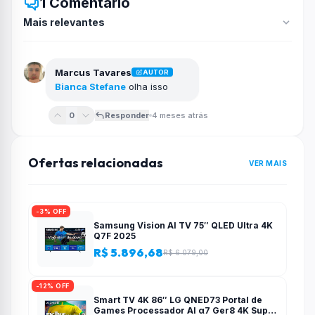
1 Comentário
Marcus Tavares
AUTOR
Bianca Stefane
olha isso
0
Responder
4 meses atrás
Ofertas relacionadas
VER MAIS
-3% OFF
Samsung Vision AI TV 75″ QLED Ultra 4K
Q7F 2025
R$ 5.896,68
R$ 6.079,00
-12% OFF
Smart TV 4K 86″ LG QNED73 Portal de
Games Processador AI α7 Ger8 4K Super