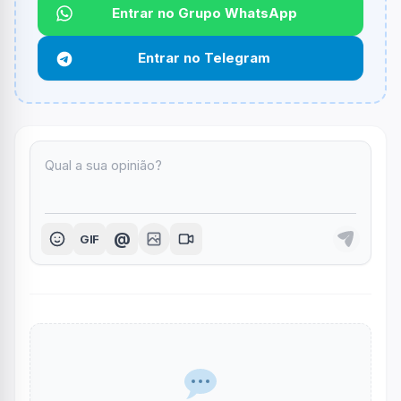
BluetoothSimples de instalar, fácil de usar
Entrar no Grupo WhatsApp
Entrar no Telegram
@
GIF