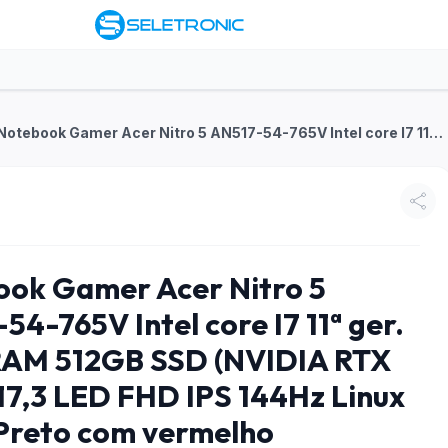
Notebook Gamer Acer Nitro 5 AN517-54-765V Intel core I7 11ª ger. 16GB RAM 512GB SSD (NVIDIA RTX 3050) 17,3 LED FHD IPS 144Hz Linux Gutta Preto com vermelho
ok Gamer Acer Nitro 5
54-765V Intel core I7 11ª ger.
RAM 512GB SSD (NVIDIA RTX
17,3 LED FHD IPS 144Hz Linux
Preto com vermelho