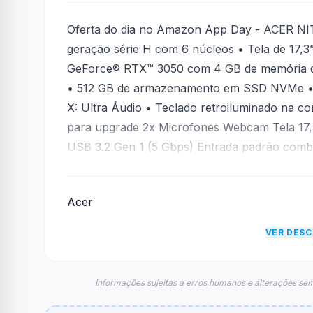
Oferta do dia no Amazon App Day - ACER NIT
geração série H com 6 núcleos • Tela de 17,
GeForce® RTX™ 3050 com 4 GB de memória
• 512 GB de armazenamento em SSD NVMe • S
X: Ultra Áudio • Teclado retroiluminado na co
para upgrade 2x Microfones Webcam Tela 17,3
USB 3.2 Gen 1 (5 Gbps) Entrada padrão combo
na cor vermelha Touchpad Tecla de atalho Nitr
funcionamento Led Indicador de bateria Port
Acer
(10 Gbps) energizada Porta HDMI®2.1 Entrada
VER DES
Informações sujeitas a erros humanos e alterações sem