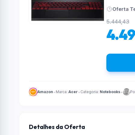
Oferta T
5.444,43
4.49
•
•
•
Amazon
Marca:
Acer
Categoria:
Notebooks
Po
Detalhes da Oferta