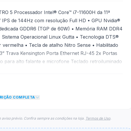
RO 5 Processador Intel® Core™ i7-11600H da 11ª
3” IPS de 144Hz com resolução Full HD • GPU Nvidia®
 dedicada GDDR6 (TGP de 60W) • Memória RAM DDR4
istema Operacional Linux Gutta • Tecnologia DTS®
r vermelha • Tecla de atalho Nitro Sense • Habilitado
” Trava Kensington Porta Ethernet RJ-45 2x Portas
 para alto falante e microfone Teclado retroiluminado
o Sense Tecla liga e desliga 1 Led Indicador de
a USB Tipo-C 3.2 Gen 2 (10 Gbps) Porta USB 3.2 Gen 2
 para a fonte de alimentação
CRIÇÃO COMPLETA
 aviso prévio. Confira sempre as condições na loja.
Termos de Uso
.