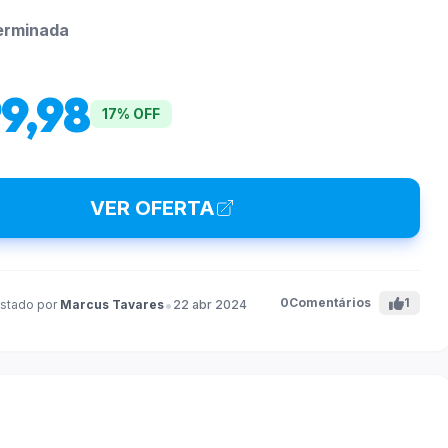
erminada
9,98
17% OFF
VER OFERTA
•
0
Comentários
1
stado por
Marcus Tavares
22 abr 2024