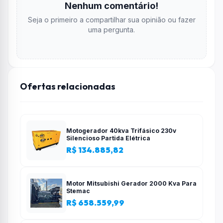
Nenhum comentário!
carregamento: Até 1 hora Conteúdo do Pacote
Seja o primeiro a compartilhar sua opinião ou fazer
02 x Fones TWH-F9 01 x Estojo de
uma pergunta.
carregamento 01 x Cabo USB 01 x Manual do
usuário Adquira agora o Fone de Ouvido True
Wireless Headset e desfrute de uma experiência
de áudio superior com máxima conveniência e
Ofertas relacionadas
tecnologia avançada.
Motogerador 40kva Trifásico 230v
Silencioso Partida Elétrica
R$ 134.885,82
Motor Mitsubishi Gerador 2000 Kva Para
Stemac
R$ 658.559,99