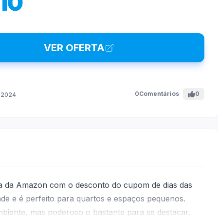
10
VER OFERTA
0
Comentários
0
 2024
a da Amazon com o desconto do cupom de dias das
de e é perfeito para quartos e espaços pequenos.
biente, mas poderoso o bastante para se destacar.