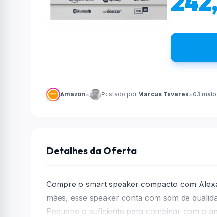
242,
•
•
Amazon
Postado por
Marcus Tavares
03 maio
Detalhes da Oferta
Compre o smart speaker compacto com Alex
mães, esse speaker conta com som de qualida
Pequeno o suficiente para combinar com o am