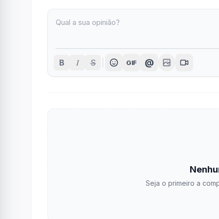
I
@
B
S
GIF
Nenhu
Seja o primeiro a comp