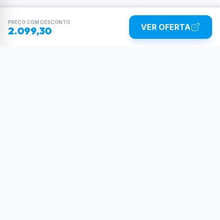
PREÇO COM DESCONTO
VER OFERTA
2.099,30
Sua dose diária de poder tecnológico.
Reviews, tutoriais e as últimas novidades do
mundo Tech.
SIGA-NOS