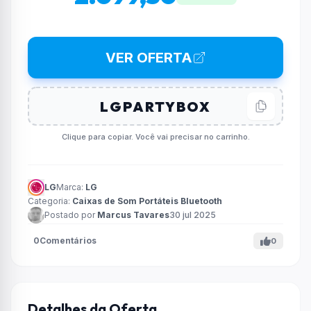
VER OFERTA
Clique para copiar. Você vai precisar no carrinho.
LG
Marca:
LG
Categoria:
Caixas de Som Portáteis Bluetooth
Postado por
Marcus Tavares
30 jul 2025
0
Comentários
0
Detalhes da Oferta