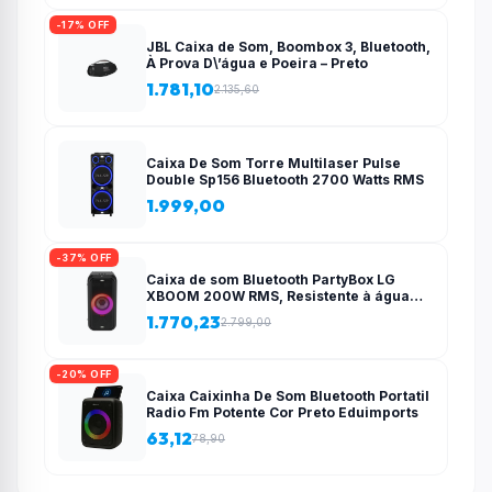
-17% OFF
JBL Caixa de Som, Boombox 3, Bluetooth,
À Prova D\’água e Poeira – Preto
1.781,10
2.135,60
Caixa De Som Torre Multilaser Pulse
Double Sp156 Bluetooth 2700 Watts RMS
1.999,00
-37% OFF
Caixa de som Bluetooth PartyBox LG
XBOOM 200W RMS, Resistente à água
(IPX4), 12 horas de bateria e Iluminação
1.770,23
2.799,00
de Festa – XL5T
-20% OFF
Caixa Caixinha De Som Bluetooth Portatil
Radio Fm Potente Cor Preto Eduimports
63,12
78,90