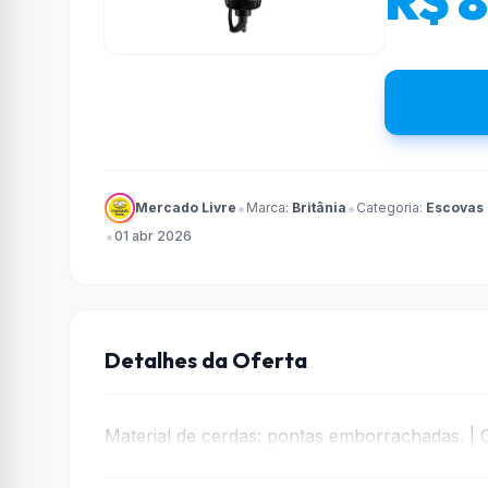
R$ 
•
•
Mercado Livre
Marca:
Britânia
Categoria:
Escovas 
•
01 abr 2026
Detalhes da Oferta
Material de cerdas: pontas emborrachadas. | 