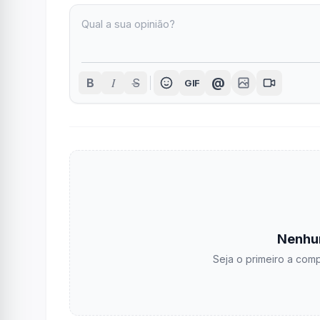
I
@
B
S
GIF
Nenhu
Seja o primeiro a comp