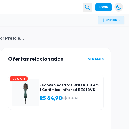
LOGIN
ENVIAR
Britânia Escova Secadora Bec02pr 4 Em 1 1300w Cor Preto e Rosa
Ofertas relacionadas
VER MAIS
-38% OFF
Escova Secadora Britânia 3 em
1 Cerâmica Infrared BES13VD
R$ 64,90
R$ 104,41