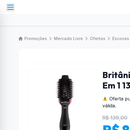
Promoções
Mercado Livre
Ofertas
Escovas 
Britân
Em 1 1
Oferta pu
válida.
R$ 139,00