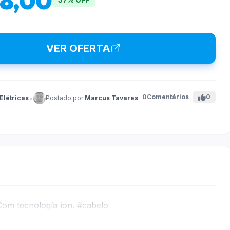
88,00
VER OFERTA
•
0
Comentários
0
Elétricas
Postado por
Marcus Tavares
Com tecnología íon.
#cabelo