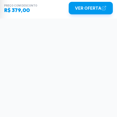
PREÇO COM DESCONTO
VER OFERTA
R$ 379,00
Sua dose diária de poder tecnológico.
Reviews, tutoriais e as últimas novidades do
mundo Tech.
SIGA-NOS