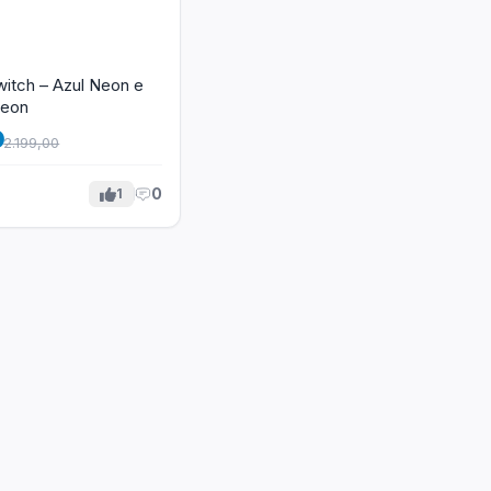
itch – Azul Neon e
Neon
0
2.199,00
0
1