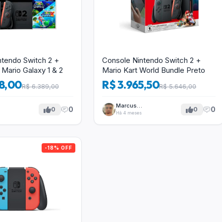
ntendo Switch 2 +
Console Nintendo Switch 2 +
Mario Galaxy 1 & 2
Mario Kart World Bundle Preto
8,00
R$ 3.965,50
R$ 6.389,00
R$ 5.646,00
Marcus
0
0
0
0
Tavares
Há 4 meses
-18% OFF