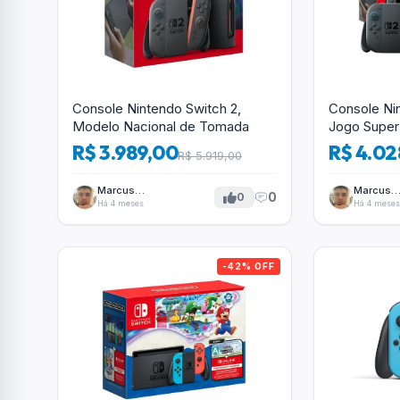
Console Nintendo Switch 2,
Console Ni
Modelo Nacional de Tomada
Jogo Super 
R$ 3.989,00
R$ 4.02
R$ 5.919,00
Marcus
Marcus
0
0
Tavares
Tavares
Há 4 meses
Há 4 meses
-42% OFF