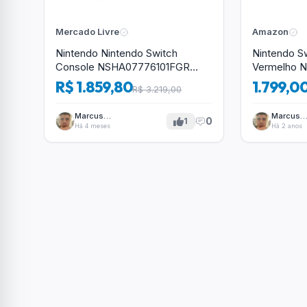
Mercado Livre
Amazon
Nintendo Nintendo Switch
Nintendo Sw
Console NSHA07776101FGR
Vermelho 
32GB Console Nintendo Switch
R$ 1.859,80
1.799,0
R$ 3.219,00
cor preto 2024
Marcus
Marcus
0
1
Tavares
Tavares
Há 4 meses
Há 2 anos