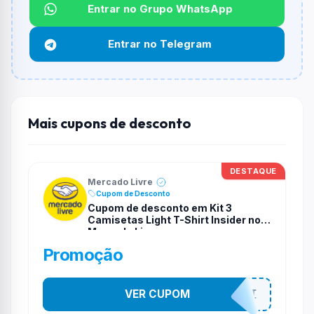
Qual é o desconto máximo?
Entrar no Grupo WhatsApp
Não informado ou sem limite.
Entrar no Telegram
Funciona em qualquer produto?
Não necessariamente. Depende de itens participantes
e alguns vendedores ou produtos especificos podem
não aceitar cupons.
Mais cupons de desconto
DESTAQUE
Mercado Livre
Cupom de Desconto
Cupom de desconto em Kit 3
Camisetas Light T-Shirt Insider no
Mercado Livre
Promoção
VER CUPOM
MODANOMELI