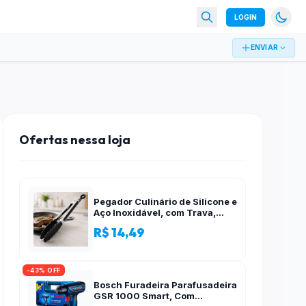
LOGIN
ENVIAR
Ofertas nessa loja
Pegador Culinário de Silicone e
Aço Inoxidável, com Trava,
Cabo Antiderrapante, Multiuso,
R$ 14,49
Preto, de 28 cm, Para salada,
pastas, cozinha
-43% OFF
Bosch Furadeira Parafusadeira
GSR 1000 Smart, Com