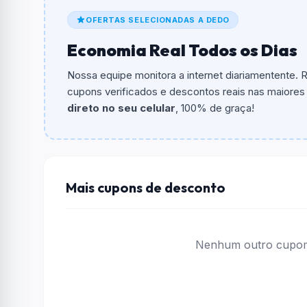
De quanto é o desconto?
OFERTAS SELECIONADAS A DEDO
O cupom dá
R$ 550,00
em compras.
Economia Real Todos os Dias
Qual é o valor minimo de compra?
O valor minimo de compra é Não exigido ou 
Nossa equipe monitora a internet diariamentente.
cupons verificados e descontos reais nas maiores l
Qual é o desconto máximo?
direto no seu celular
, 100% de graça!
Não informado ou sem limite.
Funciona em qualquer produto?
Não necessariamente. Depende de itens partic
podem não aceitar cupons.
Mais cupons de desconto
Nenhum outro cupom 