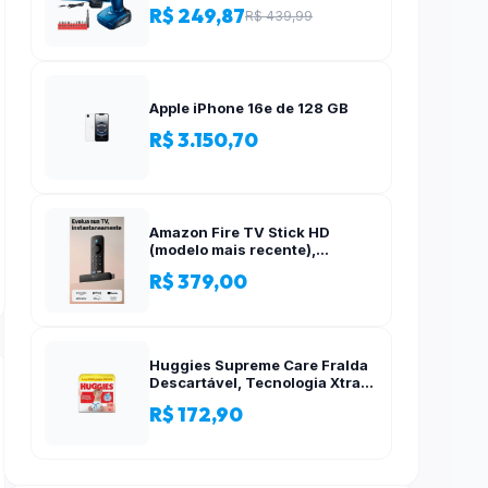
Acessórios, 12 Volts
R$ 249,87
R$ 439,99
Apple iPhone 16e de 128 GB
R$ 3.150,70
Amazon Fire TV Stick HD
(modelo mais recente),
Controle Remoto por Voz com
R$ 379,00
Alexa, alimentado pela TV, com
configuração simples
Huggies Supreme Care Fralda
Descartável, Tecnologia Xtra-
Flex, Canais em X, Máxima
R$ 172,90
Proteção, XG, 140 Unidades