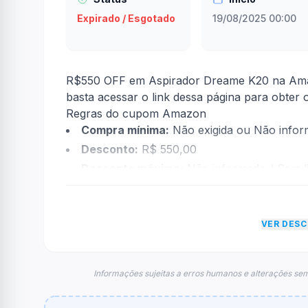
Expirado / Esgotado
19/08/2025 00:00
R$550 OFF em Aspirador Dreame K20 na Amaz
basta acessar o link dessa página para obter
Regras do cupom Amazon
Compra mínima:
Não exigida ou Não info
Desconto:
R$ 550,00
Desconto máximo:
Não informado / Sem li
Vencimento:
Válido até 31/08/2025
Na prática, a empresa
Amazon
dará um desco
VER DES
econtradas informações sobre restrição de t
FAQ – Cupom Amazon
Qual é o código de desconto?
Informações sujeitas a erros humanos e alterações sem
O código é
ativado direto no link
.