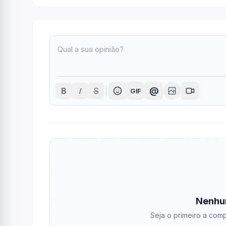
I
@
B
S
GIF
Nenhu
Seja o primeiro a comp