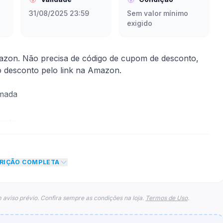
31/08/2025 23:59
Sem valor mínimo
exigido
on. Não precisa de código de cupom de desconto,
 o desconto pelo link na Amazon.
rmada
mite
nto de R$ 550,00 no total do carrinho, não foram
CRIÇÃO COMPLETA
eto máximo para esse cupom.
 aviso prévio. Confira sempre as condições na loja.
Termos de Uso
.