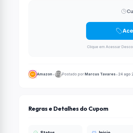
Cu
Ace
Clique em Acessar Desconto
•
•
Amazon
Postado por
Marcus Tavares
24 ago 
Regras e Detalhes do Cupom
Status
Início