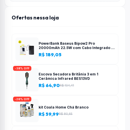
Ofertas nessa loja
PowerBank Baseus Bipow2 Pro
20000mAh 22.5W com Cabo Integrado e
Display Digital EnerFill FC51
R$ 189,05
-38% OFF
Escova Secadora Britânia 3 em 1
Cerâmica Infrared BES13VD
R$ 64,90
R$ 104,41
-26% OFF
kit Coala Home Chá Branco
R$ 59,99
R$ 80,65