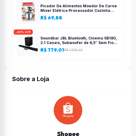
Picador De Alimentos Moedor De Carne
Mixer Elétrica Processador Cozinha
Casa Alho – 110v-220v
R$ 69,88
-40% OFF
Soundbar JBL Bluetooth, Cinema SB180,
2.1 Canais, Subwoofer de 6,5″ Sem Fio
110W RMS
R$ 779,01
R$ 1.299,00
Sobre a Loja
Shopee