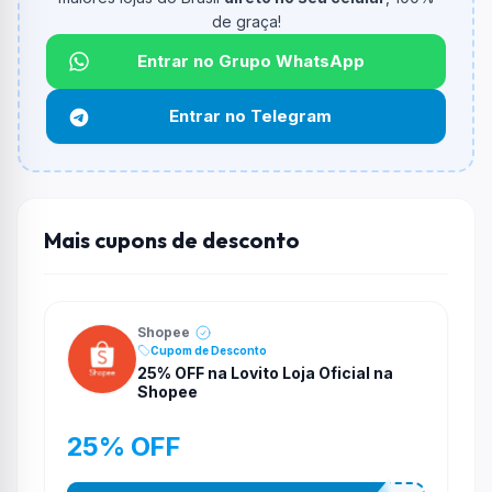
Qual é o desconto máximo?
de graça!
Não informado ou sem limite.
Entrar no Grupo WhatsApp
Funciona em qualquer produto?
Não necessariamente. Depende de itens participantes
Entrar no Telegram
e alguns vendedores ou produtos especificos podem
não aceitar cupons.
Mais cupons de desconto
Shopee
Cupom de Desconto
25% OFF na Lovito Loja Oficial na
Shopee
25% OFF