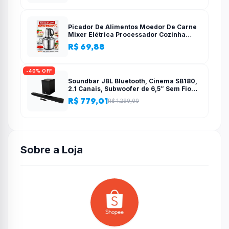
Picador De Alimentos Moedor De Carne
Mixer Elétrica Processador Cozinha
Casa Alho – 110v-220v
R$ 69,88
-40% OFF
Soundbar JBL Bluetooth, Cinema SB180,
2.1 Canais, Subwoofer de 6,5″ Sem Fio
110W RMS
R$ 779,01
R$ 1.299,00
Sobre a Loja