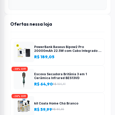
Ofertas nessa loja
PowerBank Baseus Bipow2 Pro
20000mAh 22.5W com Cabo Integrado e
Display Digital EnerFill FC51
R$ 189,05
-38% OFF
Escova Secadora Britânia 3 em 1
Cerâmica Infrared BES13VD
R$ 64,90
R$ 104,41
-26% OFF
kit Coala Home Chá Branco
R$ 59,99
R$ 80,65