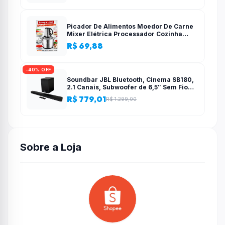
Picador De Alimentos Moedor De Carne
Mixer Elétrica Processador Cozinha
Casa Alho – 110v-220v
R$ 69,88
-40% OFF
Soundbar JBL Bluetooth, Cinema SB180,
2.1 Canais, Subwoofer de 6,5″ Sem Fio
110W RMS
R$ 779,01
R$ 1.299,00
Sobre a Loja