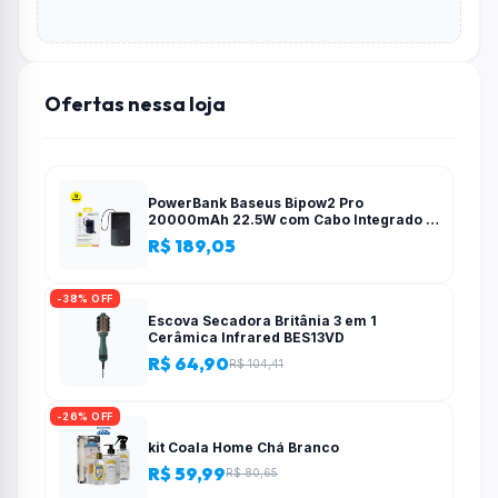
Ofertas nessa loja
PowerBank Baseus Bipow2 Pro
20000mAh 22.5W com Cabo Integrado e
Display Digital EnerFill FC51
R$ 189,05
-38% OFF
Escova Secadora Britânia 3 em 1
Cerâmica Infrared BES13VD
R$ 64,90
R$ 104,41
-26% OFF
kit Coala Home Chá Branco
R$ 59,99
R$ 80,65