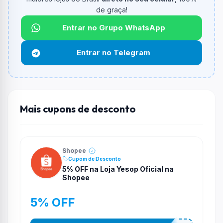
informado.
de graça!
Qual é o desconto máximo?
Entrar no Grupo WhatsApp
Não informado ou sem limite.
Entrar no Telegram
Funciona em qualquer produto?
Não necessariamente. Depende de itens participantes
e alguns vendedores ou produtos especificos podem
não aceitar cupons.
Mais cupons de desconto
Shopee
Cupom de Desconto
5% OFF na Loja Yesop Oficial na
Shopee
5% OFF