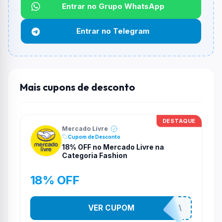
Qual é o desconto máximo?
Entrar no Grupo WhatsApp
Não informado ou sem limite.
Entrar no Telegram
Funciona em qualquer produto?
Não necessariamente. Depende de itens participantes
e alguns vendedores ou produtos especificos podem
não aceitar cupons.
Mais cupons de desconto
DESTAQUE
Mercado Livre
Cupom de Desconto
18% OFF no Mercado Livre na
Categoria Fashion
18% OFF
VER CUPOM
SEMPREMODA