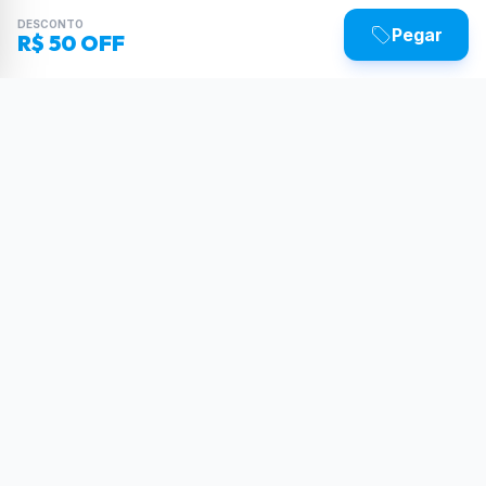
DESCONTO
Pegar
R$ 50 OFF
Sua dose diária de poder tecnológico.
Reviews, tutoriais e as últimas novidades do
mundo Tech.
SIGA-NOS