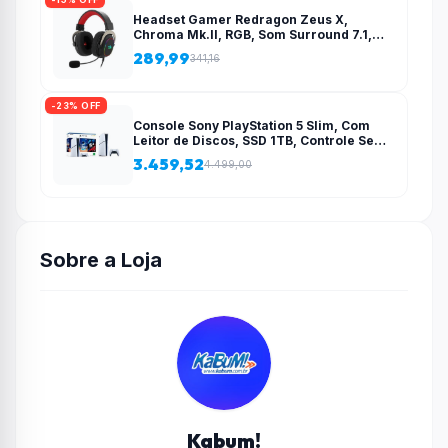
Headset Gamer Redragon Zeus X,
Chroma Mk.II, RGB, Som Surround 7.1,
Drivers 53mm, USB, Preto e Vermelho –
289,99
341,16
H510-RGB
-23% OFF
Console Sony PlayStation 5 Slim, Com
Leitor de Discos, SSD 1TB, Controle Sem
Fio DualSense + 2 Jogos – 1000038858
3.459,52
4.499,00
Sobre a Loja
Kabum!