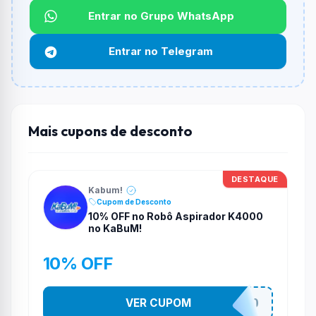
Qual é o desconto máximo?
Entrar no Grupo WhatsApp
Não informado ou sem limite.
Entrar no Telegram
Funciona em qualquer produto?
Não necessariamente. Depende de itens participantes
e alguns vendedores ou produtos especificos podem
não aceitar cupons.
Mais cupons de desconto
DESTAQUE
Kabum!
Cupom de Desconto
10% OFF no Robô Aspirador K4000
no KaBuM!
10% OFF
VER CUPOM
VEMDEROBO