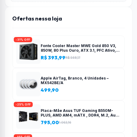
Ofertas nessa loja
-31% OFF
Fonte Cooler Master MWE Gold 850 V3,
850W, 80 Plus Ouro, ATX 3.1, PFC Ativo,
Preto – MPE-8506-ACAG-BBR
R$ 393,99
R$ 568,17
Apple AirTag, Branco, 4 Unidades –
MX542BE/A
499,90
-25% OFF
Placa-Mãe Asus TUF Gaming B550M-
PLUS, AMD AM4, mATX , DDR4, M.2, Aura
para fita RGB – 90MB14A0-C1BAY0
795,00
1.063,16
-15% OFF