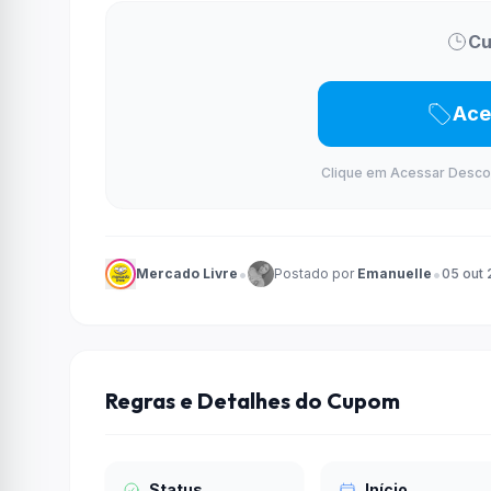
Cu
Ace
Clique em Acessar Desconto
•
•
Mercado Livre
Postado por
Emanuelle
05 out
Regras e Detalhes do Cupom
Status
Início