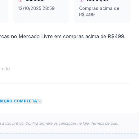
12/10/2025 23:59
Compras acima de
R$ 499
rcas no Mercado Livre em compras acima de R$499.
mite
 desconto de R$ 50,00 no total do carrinho, não
o de teto máximo para esse cupom.
CRIÇÃO COMPLETA
 aviso prévio. Confira sempre as condições na loja.
Termos de Uso
.