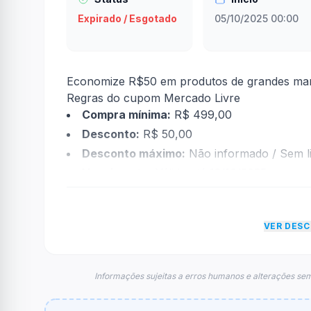
Expirado / Esgotado
05/10/2025 00:00
Economize R$50 em produtos de grandes ma
Regras do cupom Mercado Livre
Compra mínima:
R$ 499,00
Desconto:
R$ 50,00
Desconto máximo:
Não informado / Sem li
Vencimento:
Válido até 12/10/2025
Na prática, a empresa
Mercado Livre
dará um
foram econtradas informações sobre restriçã
VER DES
FAQ – Cupom Mercado Livre
Qual é o código de desconto?
O código é
ativado direto no link
.
Informações sujeitas a erros humanos e alterações sem
De quanto é o desconto?