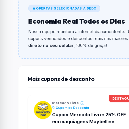
O cupom dá
R$ 50,00
em compras.
OFERTAS SELECIONADAS A DEDO
Qual é o valor minimo de compra?
Economia Real Todos os Dias
O valor minimo de compra é R$ 499,00.
Nossa equipe monitora a internet diariamentente.
Qual é o desconto máximo?
cupons verificados e descontos reais nas maiores l
Não informado ou sem limite.
direto no seu celular
, 100% de graça!
Funciona em qualquer produto?
Não necessariamente. Depende de itens partic
podem não aceitar cupons.
Mais cupons de desconto
DESTAQ
Mercado Livre
Cupom de Desconto
Cupom Mercado Livre: 25% OFF
em maquiagens Maybelline