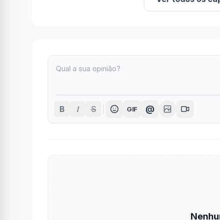
I
@
B
S
GIF
Nenhu