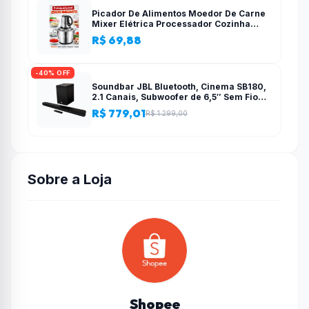
Picador De Alimentos Moedor De Carne
Mixer Elétrica Processador Cozinha
Casa Alho – 110v-220v
R$ 69,88
-40% OFF
Soundbar JBL Bluetooth, Cinema SB180,
2.1 Canais, Subwoofer de 6,5″ Sem Fio
110W RMS
R$ 779,01
R$ 1.299,00
Sobre a Loja
Shopee