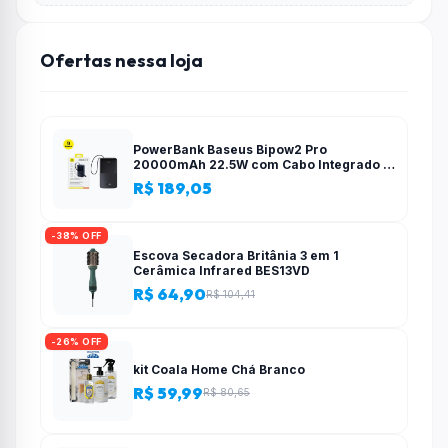
Ofertas nessa loja
PowerBank Baseus Bipow2 Pro
20000mAh 22.5W com Cabo Integrado e
Display Digital EnerFill FC51
R$ 189,05
-38% OFF
Escova Secadora Britânia 3 em 1
Cerâmica Infrared BES13VD
R$ 64,90
R$ 104,41
-26% OFF
kit Coala Home Chá Branco
R$ 59,99
R$ 80,65