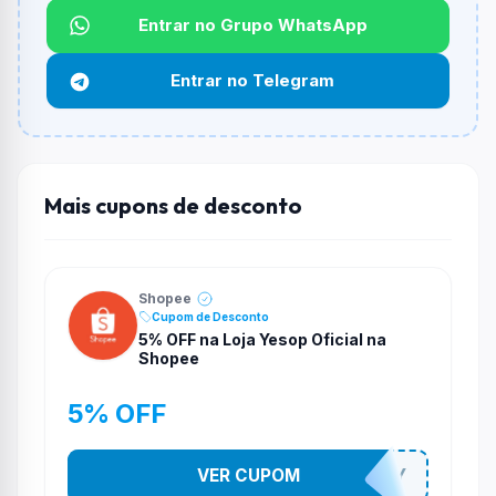
Qual é o desconto máximo?
Entrar no Grupo WhatsApp
Não informado ou sem limite.
Entrar no Telegram
Funciona em qualquer produto?
Não necessariamente. Depende de itens participantes
e alguns vendedores ou produtos especificos podem
não aceitar cupons.
Mais cupons de desconto
Shopee
Cupom de Desconto
5% OFF na Loja Yesop Oficial na
Shopee
5% OFF
VER CUPOM
YESO274Y