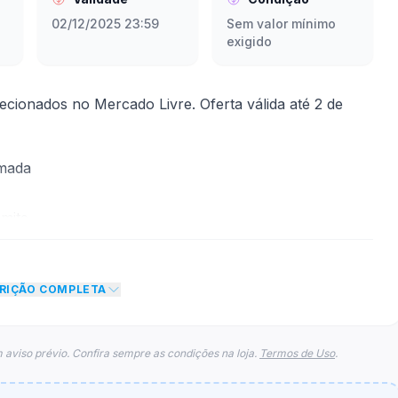
02/12/2025 23:59
Sem valor mínimo
exigido
cionados no Mercado Livre. Oferta válida até 2 de
rmada
mite
 desconto de R$ 5,00 no total do carrinho, não foram
CRIÇÃO COMPLETA
eto máximo para esse cupom.
 aviso prévio. Confira sempre as condições na loja.
Termos de Uso
.