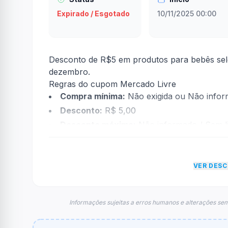
Expirado / Esgotado
10/11/2025 00:00
Desconto de R$5 em produtos para bebês sele
dezembro.
Regras do cupom Mercado Livre
Compra mínima:
Não exigida ou Não info
Desconto:
R$ 5,00
Desconto máximo:
Não informado / Sem li
Vencimento:
Válido até 02/12/2025
Na prática, a empresa
Mercado Livre
dará um
VER DES
econtradas informações sobre restrição de t
FAQ – Cupom Mercado Livre
Qual é o código de desconto?
Informações sujeitas a erros humanos e alterações sem
O código é
ativado direto no link
.