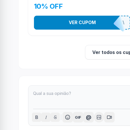
10% OFF
VER CUPOM
TODEBOA
Ver todos os cu
I
@
B
S
GIF