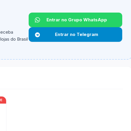
Entrar no Grupo WhatsApp
Não informado.
 Receba
Entrar no Telegram
ojas do Brasil
ipantes e alguns vendedores ou produtos especificos
UE