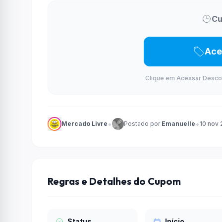
Cu
Ace
Clique em Acessar Desconto
•
•
Mercado Livre
Postado por
Emanuelle
10 nov
Regras e Detalhes do Cupom
Status
Início