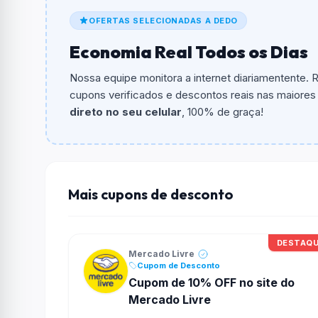
De quanto é o desconto?
OFERTAS SELECIONADAS A DEDO
O cupom dá
R$ 5,00
em compras.
Economia Real Todos os Dias
Qual é o valor minimo de compra?
O valor minimo de compra é Não exigido ou 
Nossa equipe monitora a internet diariamentente.
cupons verificados e descontos reais nas maiores l
Qual é o desconto máximo?
direto no seu celular
, 100% de graça!
Não informado ou sem limite.
Funciona em qualquer produto?
Não necessariamente. Depende de itens partic
podem não aceitar cupons.
Mais cupons de desconto
DESTAQ
Mercado Livre
Cupom de Desconto
Cupom de 10% OFF no site do
Mercado Livre