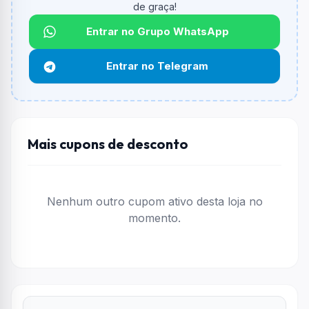
de graça!
Qual é o desconto máximo?
Entrar no Grupo WhatsApp
Não informado ou sem limite.
Entrar no Telegram
Funciona em qualquer produto?
Não necessariamente. Depende de itens participantes
e alguns vendedores ou produtos especificos podem
não aceitar cupons.
Mais cupons de desconto
Nenhum outro cupom ativo desta loja no
momento.