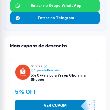
Não informado ou sem limite.
Entrar no Grupo WhatsApp
Funciona em qualquer produto?
Entrar no Telegram
Não necessariamente. Depende de itens participantes
e alguns vendedores ou produtos especificos podem
não aceitar cupons.
Mais cupons de desconto
Shopee
Cupom de Desconto
5% OFF na Loja Yesop Oficial na
Shopee
5% OFF
VER CUPOM
YESO274Y