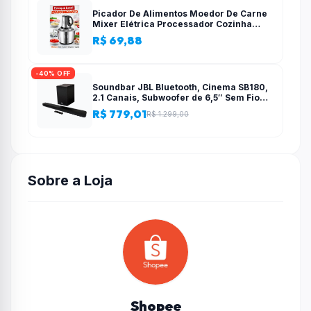
Picador De Alimentos Moedor De Carne
Mixer Elétrica Processador Cozinha
Casa Alho – 110v-220v
R$ 69,88
-40% OFF
Soundbar JBL Bluetooth, Cinema SB180,
2.1 Canais, Subwoofer de 6,5″ Sem Fio
110W RMS
R$ 779,01
R$ 1.299,00
Sobre a Loja
Shopee