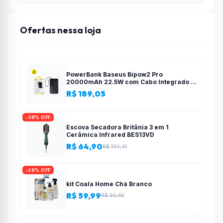
Ofertas nessa loja
PowerBank Baseus Bipow2 Pro
20000mAh 22.5W com Cabo Integrado e
Display Digital EnerFill FC51
R$ 189,05
-38% OFF
Escova Secadora Britânia 3 em 1
Cerâmica Infrared BES13VD
R$ 64,90
R$ 104,41
-26% OFF
kit Coala Home Chá Branco
R$ 59,99
R$ 80,65