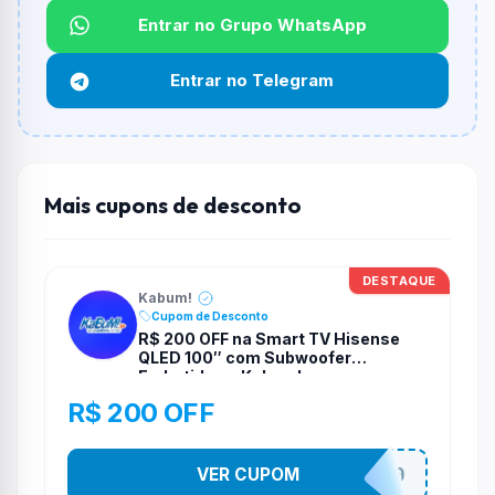
Qual é o desconto máximo?
Entrar no Grupo WhatsApp
Não informado ou sem limite.
Entrar no Telegram
Funciona em qualquer produto?
Não necessariamente. Depende de itens participantes
e alguns vendedores ou produtos especificos podem
não aceitar cupons.
Mais cupons de desconto
DESTAQUE
Kabum!
Cupom de Desconto
R$ 200 OFF na Smart TV Hisense
QLED 100″ com Subwoofer
Embutido na Kabum!
R$ 200 OFF
VER CUPOM
TELAO200