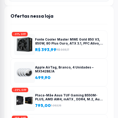
Ofertas nessa loja
-31% OFF
Fonte Cooler Master MWE Gold 850 V3,
850W, 80 Plus Ouro, ATX 3.1, PFC Ativo,
Preto – MPE-8506-ACAG-BBR
R$ 393,99
R$ 568,17
Apple AirTag, Branco, 4 Unidades –
MX542BE/A
499,90
-25% OFF
Placa-Mãe Asus TUF Gaming B550M-
PLUS, AMD AM4, mATX , DDR4, M.2, Aura
para fita RGB – 90MB14A0-C1BAY0
795,00
1.063,16
-15% OFF