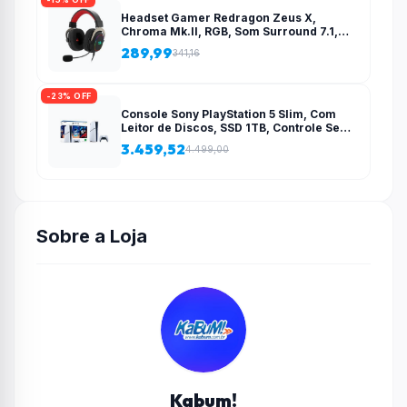
Headset Gamer Redragon Zeus X,
Chroma Mk.II, RGB, Som Surround 7.1,
Drivers 53mm, USB, Preto e Vermelho –
289,99
341,16
H510-RGB
-23% OFF
Console Sony PlayStation 5 Slim, Com
Leitor de Discos, SSD 1TB, Controle Sem
Fio DualSense + 2 Jogos – 1000038858
3.459,52
4.499,00
Sobre a Loja
Kabum!