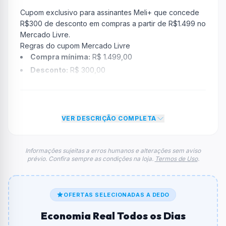
Cupom exclusivo para assinantes Meli+ que concede
R$300 de desconto em compras a partir de R$1.499 no
Mercado Livre.
Regras do cupom Mercado Livre
Compra mínima:
R$ 1.499,00
Desconto:
R$ 300,00
Desconto máximo:
R$ 300,00 por pedido
Vencimento:
Válido até 06/07/2026
Na prática, a empresa
Mercado Livre
dará um
VER DESCRIÇÃO COMPLETA
desconto de R$ 300,00 no valor total do carrinho até
atingir o teto de R$ 300,00. Depois disso, o limite de
desconto não aumenta, mesmo em grandes compras.
Informações sujeitas a erros humanos e alterações sem aviso
prévio. Confira sempre as condições na loja.
Termos de Uso
.
FAQ – Cupom Mercado Livre
Qual é o código de desconto?
O código é
OFFMELIMAIS
.
OFERTAS SELECIONADAS A DEDO
De quanto é o desconto?
Economia Real Todos os Dias
O cupom dá
R$ 300,00
em compras.