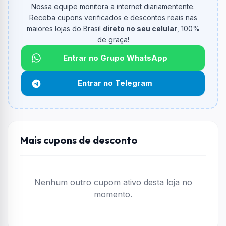
Nossa equipe monitora a internet diariamentente.
Qual é o valor minimo de compra?
Receba cupons verificados e descontos reais nas
O valor minimo de compra é R$ 1.499,00.
maiores lojas do Brasil
direto no seu celular
, 100%
de graça!
Qual é o desconto máximo?
Até
R$ 300,00
por compra.
Entrar no Grupo WhatsApp
Funciona em qualquer produto?
Entrar no Telegram
Não necessariamente. Depende de itens participantes
e alguns vendedores ou produtos especificos podem
não aceitar cupons.
Mais cupons de desconto
Nenhum outro cupom ativo desta loja no
momento.