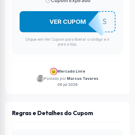
Cupom Expirado
OFFMELIMAIS
VER CUPOM
Clique em Ver Cupom para liberar o código e ir
para a loja.
Mercado Livre
Postado por
Marcus Tavares
06 jul 2026
Regras e Detalhes do Cupom