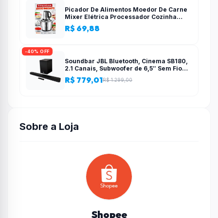
Picador De Alimentos Moedor De Carne
Mixer Elétrica Processador Cozinha
Casa Alho – 110v-220v
R$ 69,88
-40% OFF
Soundbar JBL Bluetooth, Cinema SB180,
2.1 Canais, Subwoofer de 6,5″ Sem Fio
110W RMS
R$ 779,01
R$ 1.299,00
Sobre a Loja
Shopee