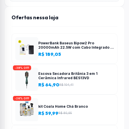
Ofertas nessa loja
PowerBank Baseus Bipow2 Pro
20000mAh 22.5W com Cabo Integrado e
Display Digital EnerFill FC51
R$ 189,05
-38% OFF
Escova Secadora Britânia 3 em 1
Cerâmica Infrared BES13VD
R$ 64,90
R$ 104,41
-26% OFF
kit Coala Home Chá Branco
R$ 59,99
R$ 80,65