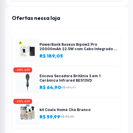
Ofertas nessa loja
PowerBank Baseus Bipow2 Pro
20000mAh 22.5W com Cabo Integrado e
Display Digital EnerFill FC51
R$ 189,05
-38% OFF
Escova Secadora Britânia 3 em 1
Cerâmica Infrared BES13VD
R$ 64,90
R$ 104,41
-26% OFF
kit Coala Home Chá Branco
R$ 59,99
R$ 80,65