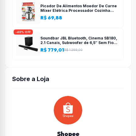
Picador De Alimentos Moedor De Carne
Mixer Elétrica Processador Cozinha
Casa Alho – 110v-220v
R$ 69,88
-40% OFF
Soundbar JBL Bluetooth, Cinema SB180,
2.1 Canais, Subwoofer de 6,5″ Sem Fio
110W RMS
R$ 779,01
R$ 1.299,00
Sobre a Loja
Shopee