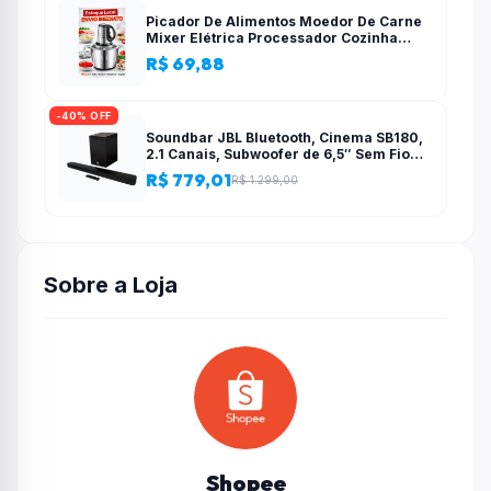
Picador De Alimentos Moedor De Carne
Mixer Elétrica Processador Cozinha
Casa Alho – 110v-220v
R$ 69,88
-40% OFF
Soundbar JBL Bluetooth, Cinema SB180,
2.1 Canais, Subwoofer de 6,5″ Sem Fio
110W RMS
R$ 779,01
R$ 1.299,00
Sobre a Loja
Shopee