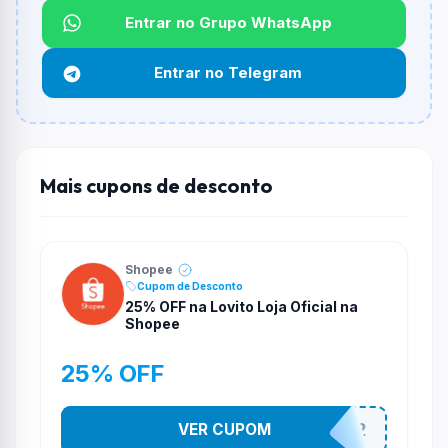
Não informado ou sem limite.
Entrar no Grupo WhatsApp
Funciona em qualquer produto?
Entrar no Telegram
Não necessariamente. Depende de itens participantes
e alguns vendedores ou produtos especificos podem
não aceitar cupons.
Mais cupons de desconto
Shopee
Cupom de Desconto
25% OFF na Lovito Loja Oficial na
Shopee
25% OFF
VER CUPOM
141525852