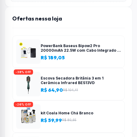
Ofertas nessa loja
PowerBank Baseus Bipow2 Pro
20000mAh 22.5W com Cabo Integrado e
Display Digital EnerFill FC51
R$ 189,05
-38% OFF
Escova Secadora Britânia 3 em 1
Cerâmica Infrared BES13VD
R$ 64,90
R$ 104,41
-26% OFF
kit Coala Home Chá Branco
R$ 59,99
R$ 80,65