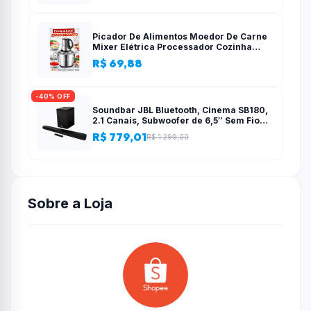
Picador De Alimentos Moedor De Carne
Mixer Elétrica Processador Cozinha
Casa Alho – 110v-220v
R$ 69,88
-40% OFF
Soundbar JBL Bluetooth, Cinema SB180,
2.1 Canais, Subwoofer de 6,5″ Sem Fio
110W RMS
R$ 779,01
R$ 1.299,00
Sobre a Loja