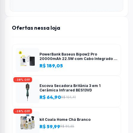
Ofertas nessa loja
PowerBank Baseus Bipow2 Pro
20000mAh 22.5W com Cabo Integrado e
Display Digital EnerFill FC51
R$ 189,05
-38% OFF
Escova Secadora Britânia 3 em 1
Cerâmica Infrared BES13VD
R$ 64,90
R$ 104,41
-26% OFF
kit Coala Home Chá Branco
R$ 59,99
R$ 80,65