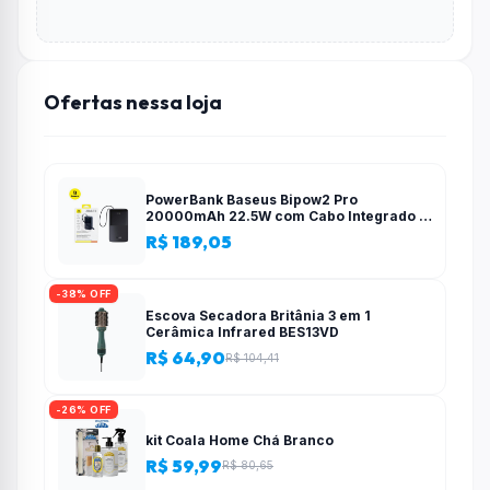
Ofertas nessa loja
PowerBank Baseus Bipow2 Pro
20000mAh 22.5W com Cabo Integrado e
Display Digital EnerFill FC51
R$ 189,05
-38% OFF
Escova Secadora Britânia 3 em 1
Cerâmica Infrared BES13VD
R$ 64,90
R$ 104,41
-26% OFF
kit Coala Home Chá Branco
R$ 59,99
R$ 80,65