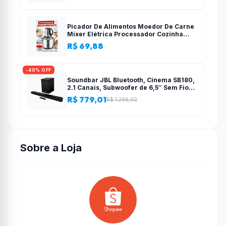
Picador De Alimentos Moedor De Carne
Mixer Elétrica Processador Cozinha
Casa Alho – 110v-220v
R$ 69,88
-40% OFF
Soundbar JBL Bluetooth, Cinema SB180,
2.1 Canais, Subwoofer de 6,5″ Sem Fio
110W RMS
R$ 779,01
R$ 1.299,00
Sobre a Loja