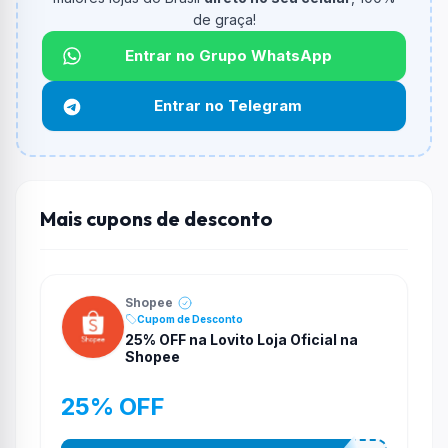
informado.
de graça!
Qual é o desconto máximo?
Entrar no Grupo WhatsApp
Não informado ou sem limite.
Entrar no Telegram
Funciona em qualquer produto?
Não necessariamente. Depende de itens participantes
e alguns vendedores ou produtos especificos podem
não aceitar cupons.
Mais cupons de desconto
Shopee
Cupom de Desconto
25% OFF na Lovito Loja Oficial na
Shopee
25% OFF