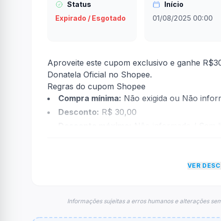
Status
Início
Expirado / Esgotado
01/08/2025 00:00
Aproveite este cupom exclusivo e ganhe R$30
Donatela Oficial no Shopee.
Regras do cupom Shopee
Compra mínima:
Não exigida ou Não info
Desconto:
R$ 30,00
Desconto máximo:
Não informado / Sem li
Vencimento:
Válido até 31/08/2025
Na prática, a empresa
Shopee
dará um descon
VER DES
econtradas informações sobre restrição de t
FAQ – Cupom Shopee
Qual é o código de desconto?
Informações sujeitas a erros humanos e alterações sem
O código é
DONAT3
.