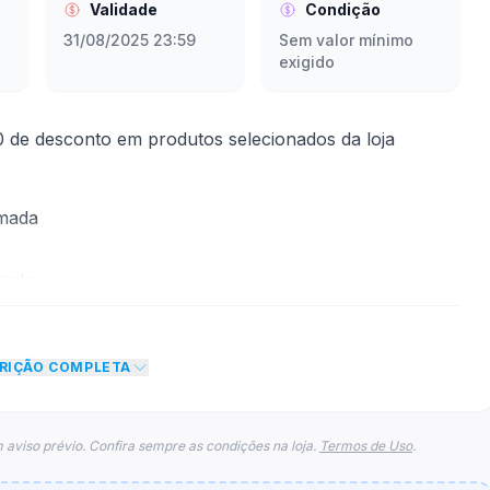
Validade
Condição
31/08/2025 23:59
Sem valor mínimo
exigido
 de desconto em produtos selecionados da loja
rmada
mite
to de R$ 30,00 no total do carrinho, não foram
CRIÇÃO COMPLETA
eto máximo para esse cupom.
 aviso prévio. Confira sempre as condições na loja.
Termos de Uso
.