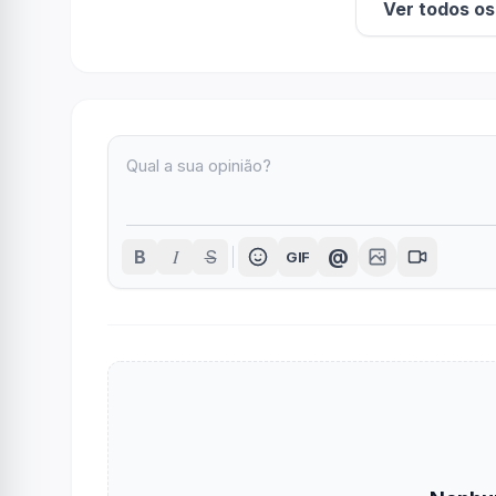
Ver todos o
I
@
B
S
GIF