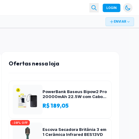
LOGIN
ENVIAR
Ofertas nessa loja
PowerBank Baseus Bipow2 Pro
20000mAh 22.5W com Cabo
Integrado e Display Digital
R$ 189,05
EnerFill FC51
-38% OFF
Escova Secadora Britânia 3 em
1 Cerâmica Infrared BES13VD