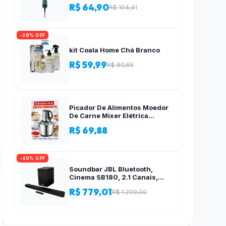
R$ 64,90
R$ 104,41
-26% OFF
kit Coala Home Chá Branco
R$ 59,99
R$ 80,65
Picador De Alimentos Moedor
De Carne Mixer Elétrica
Processador Cozinha Casa
R$ 69,88
Alho – 110v-220v
-40% OFF
Soundbar JBL Bluetooth,
Cinema SB180, 2.1 Canais,
Subwoofer de 6,5″ Sem Fio
R$ 779,01
R$ 1.299,00
110W RMS