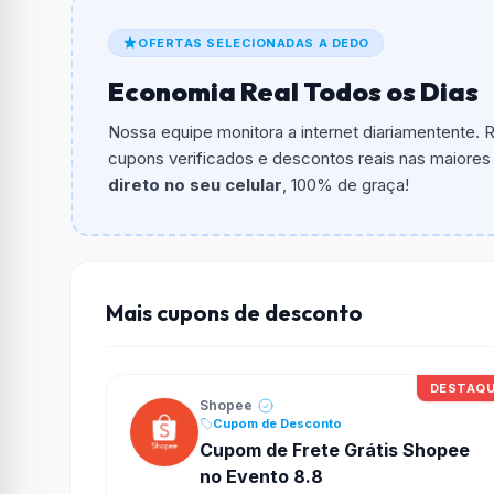
De quanto é o desconto?
OFERTAS SELECIONADAS A DEDO
O cupom dá
R$ 30,00
em compras.
Economia Real Todos os Dias
Qual é o valor minimo de compra?
O valor minimo de compra é Não exigido ou 
Nossa equipe monitora a internet diariamentente.
cupons verificados e descontos reais nas maiores l
Qual é o desconto máximo?
direto no seu celular
, 100% de graça!
Não informado ou sem limite.
Funciona em qualquer produto?
Não necessariamente. Depende de itens partic
podem não aceitar cupons.
Mais cupons de desconto
DESTAQ
Shopee
Cupom de Desconto
Cupom de Frete Grátis Shopee
no Evento 8.8