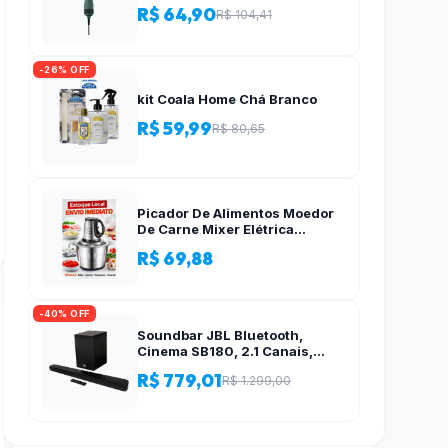
R$ 64,90
R$ 104,41
-26% OFF
kit Coala Home Chá Branco
R$ 59,99
R$ 80,65
Picador De Alimentos Moedor
De Carne Mixer Elétrica
Processador Cozinha Casa
R$ 69,88
Alho – 110v-220v
-40% OFF
Soundbar JBL Bluetooth,
Cinema SB180, 2.1 Canais,
Subwoofer de 6,5″ Sem Fio
R$ 779,01
R$ 1.299,00
110W RMS