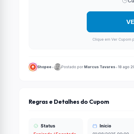
Cu
V
Clique em Ver Cupom par
•
•
Shopee
Postado por
Marcus Tavares
18 ago 2
Regras e Detalhes do Cupom
Status
Início