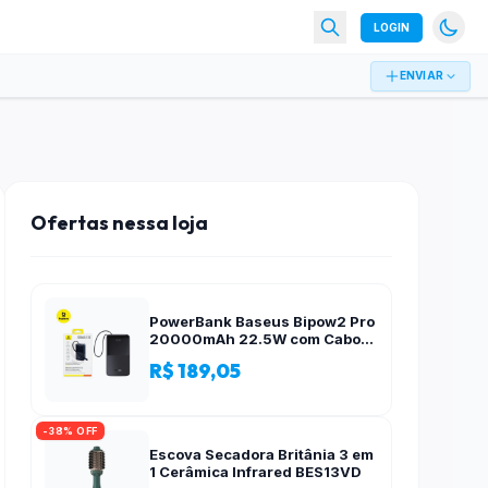
LOGIN
ENVIAR
Ofertas nessa loja
PowerBank Baseus Bipow2 Pro
20000mAh 22.5W com Cabo
Integrado e Display Digital
R$ 189,05
EnerFill FC51
-38% OFF
Escova Secadora Britânia 3 em
1 Cerâmica Infrared BES13VD