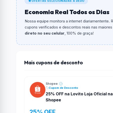
OFERTAS SELECIONADAS A DEDO
Qual é o valor minimo de compra?
Economia Real Todos os Dias
O valor minimo de compra é R$ 599,90.
Nossa equipe monitora a internet diariamentente.
Qual é o desconto máximo?
cupons verificados e descontos reais nas maiores l
Não informado ou sem limite.
direto no seu celular
, 100% de graça!
Funciona em qualquer produto?
Não necessariamente. Depende de itens partic
podem não aceitar cupons.
Mais cupons de desconto
Shopee
Cupom de Desconto
25% OFF na Lovito Loja Oficial na
Shopee
25% OFF