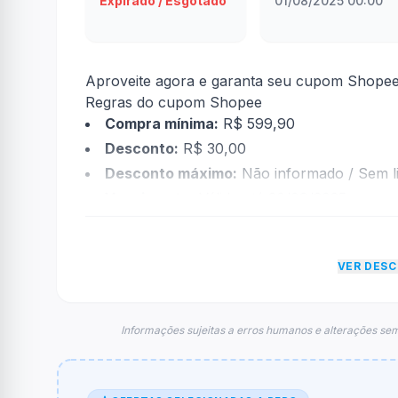
Expirado / Esgotado
01/08/2025 00:00
Aproveite agora e garanta seu cupom Shopee
Regras do cupom Shopee
Compra mínima:
R$ 599,90
Desconto:
R$ 30,00
Desconto máximo:
Não informado / Sem li
Vencimento:
Válido até 30/09/2025
Na prática, a empresa
Shopee
dará um descon
econtradas informações sobre restrição de t
VER DES
FAQ – Cupom Shopee
Qual é o código de desconto?
O código é
LOJAAGO30
.
Informações sujeitas a erros humanos e alterações sem
De quanto é o desconto?
O cupom dá
R$ 30,00
em compras.