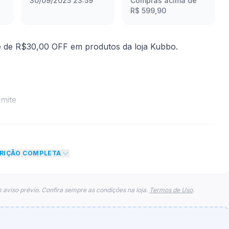
30/09/2025 23:59
Compras acima de
R$ 599,90
 de R$30,00 OFF em produtos da loja Kubbo.
mite
to de R$ 30,00 no total do carrinho, não foram
eto máximo para esse cupom.
CRIÇÃO COMPLETA
 aviso prévio. Confira sempre as condições na loja.
Termos de Uso
.