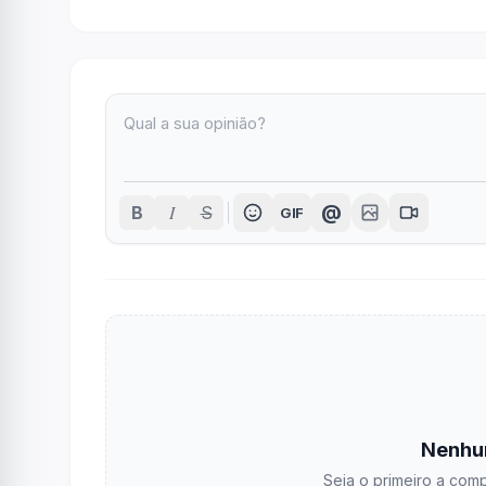
I
@
B
S
GIF
Nenhu
Seja o primeiro a comp