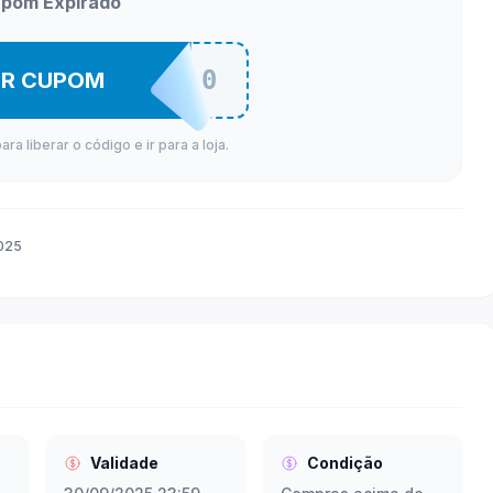
pom Expirado
LOJAAGO30
ER CUPOM
a liberar o código e ir para a loja.
025
Validade
Condição