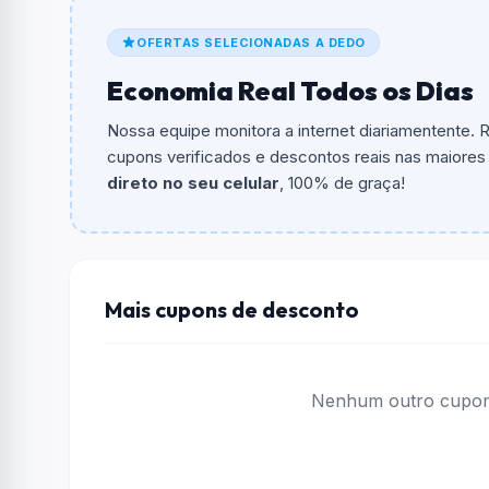
O código é
COMPRE30
.
OFERTAS SELECIONADAS A DEDO
De quanto é o desconto?
Economia Real Todos os Dias
O cupom dá
R$ 30,00
em compras.
Nossa equipe monitora a internet diariamentente.
Qual é o valor minimo de compra?
cupons verificados e descontos reais nas maiores l
O valor minimo de compra é R$ 299,00.
direto no seu celular
, 100% de graça!
Qual é o desconto máximo?
Não informado ou sem limite.
Funciona em qualquer produto?
Mais cupons de desconto
Não necessariamente. Depende de itens partic
podem não aceitar cupons.
Nenhum outro cupom 