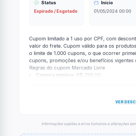
Status
Início
Expirado / Esgotado
01/05/2024 00:00
Cupom limitado a 1 uso por CPF, com descont
valor do frete. Cupom válido para os produtos
o limite de 1.000 cupons, o que ocorrer pri
cupons, promoções e/ou benefícios vigentes d
Regras do cupom Mercado Livre
Compra mínima:
R$ 299,00
Desconto:
R$ 30,00
Desconto máximo:
Não informado / Sem li
Vencimento:
Válido até 03/05/2024
VER DES
Na prática, a empresa
Mercado Livre
dará um
foram econtradas informações sobre restriçã
Informações sujeitas a erros humanos e alterações sem
FAQ – Cupom Mercado Livre
Qual é o código de desconto?