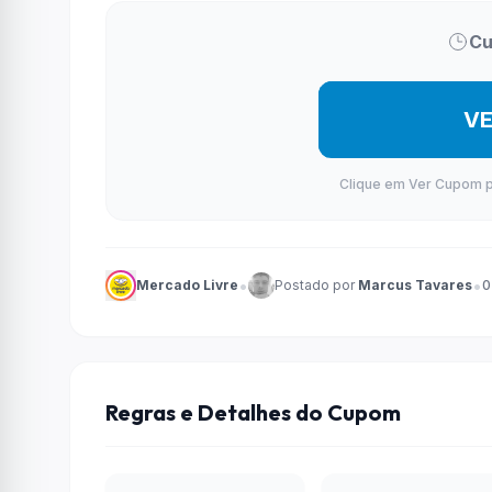
Cu
V
Clique em Ver Cupom par
•
•
Mercado Livre
Postado por
Marcus Tavares
0
Regras e Detalhes do Cupom