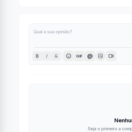
I
@
B
S
GIF
Nenhu
Seja o primeiro a comp