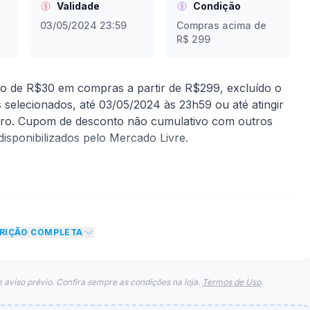
Validade
Condição
03/05/2024 23:59
Compras acima de
R$ 299
o de R$30 em compras a partir de R$299, excluído o
 selecionados, até 03/05/2024 às 23h59 ou até atingir
meiro. Cupom de desconto não cumulativo com outros
isponibilizados pelo Mercado Livre.
mite
CRIÇÃO COMPLETA
 desconto de R$ 30,00 no total do carrinho, não
o de teto máximo para esse cupom.
 aviso prévio. Confira sempre as condições na loja.
Termos de Uso
.