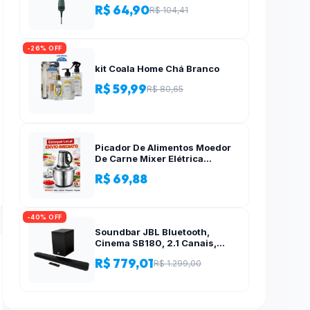
R$ 64,90
R$ 104,41
-26% OFF
kit Coala Home Chá Branco
R$ 59,99
R$ 80,65
Picador De Alimentos Moedor
De Carne Mixer Elétrica
Processador Cozinha Casa
R$ 69,88
Alho – 110v-220v
-40% OFF
Soundbar JBL Bluetooth,
Cinema SB180, 2.1 Canais,
Subwoofer de 6,5″ Sem Fio
R$ 779,01
R$ 1.299,00
110W RMS