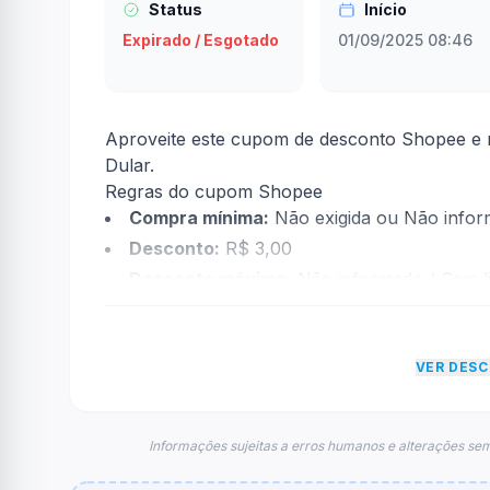
Status
Início
Expirado / Esgotado
01/09/2025 08:46
Aproveite este cupom de desconto Shopee e 
Dular.
Regras do cupom Shopee
Compra mínima:
Não exigida ou Não info
Desconto:
R$ 3,00
Desconto máximo:
Não informado / Sem li
Vencimento:
Válido até 30/09/2025
Na prática, a empresa
Shopee
dará um descon
VER DES
econtradas informações sobre restrição de t
FAQ – Cupom Shopee
Qual é o código de desconto?
Informações sujeitas a erros humanos e alterações sem
O código é
LOJA09253
.