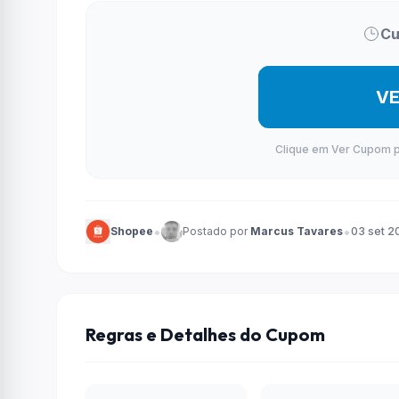
Cu
V
Clique em Ver Cupom par
•
•
Shopee
Postado por
Marcus Tavares
03 set 2
Regras e Detalhes do Cupom