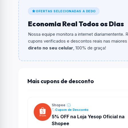
De quanto é o desconto?
OFERTAS SELECIONADAS A DEDO
O cupom dá
R$ 3,00
em compras.
Economia Real Todos os Dias
Qual é o valor minimo de compra?
O valor minimo de compra é Não exigido ou 
Nossa equipe monitora a internet diariamentente.
cupons verificados e descontos reais nas maiores l
Qual é o desconto máximo?
direto no seu celular
, 100% de graça!
Não informado ou sem limite.
Funciona em qualquer produto?
Não necessariamente. Depende de itens partic
podem não aceitar cupons.
Mais cupons de desconto
Shopee
Cupom de Desconto
5% OFF na Loja Yesop Oficial na
Shopee