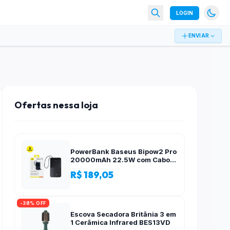
LOGIN
ENVIAR
Ofertas nessa loja
PowerBank Baseus Bipow2 Pro
20000mAh 22.5W com Cabo
Integrado e Display Digital
R$ 189,05
EnerFill FC51
-38% OFF
Escova Secadora Britânia 3 em
1 Cerâmica Infrared BES13VD