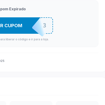
pom Expirado
LOJA09253
ER CUPOM
a liberar o código e ir para a loja.
025