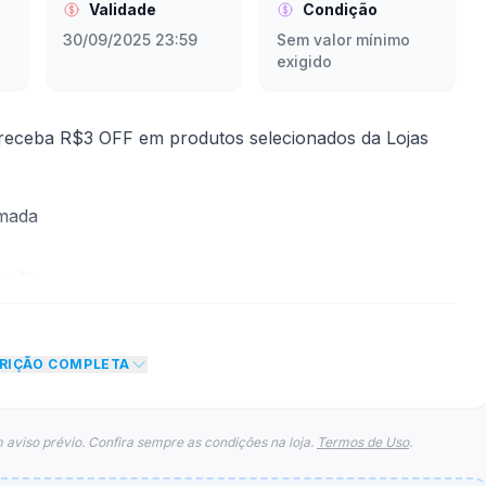
Validade
Condição
30/09/2025 23:59
Sem valor mínimo
exigido
receba R$3 OFF em produtos selecionados da Lojas
rmada
mite
to de R$ 3,00 no total do carrinho, não foram
CRIÇÃO COMPLETA
eto máximo para esse cupom.
 aviso prévio. Confira sempre as condições na loja.
Termos de Uso
.