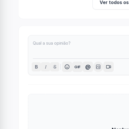
Ver todos o
I
@
B
S
GIF