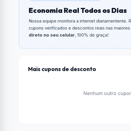
Economia Real Todos os Dias
Qual é o valor minimo de compra?
O valor minimo de compra é R$ 2,00.
Nossa equipe monitora a internet diariamentente.
cupons verificados e descontos reais nas maiores l
Qual é o desconto máximo?
direto no seu celular
, 100% de graça!
Não informado ou sem limite.
Funciona em qualquer produto?
Não necessariamente. Depende de itens partic
podem não aceitar cupons.
Mais cupons de desconto
Nenhum outro cupom 