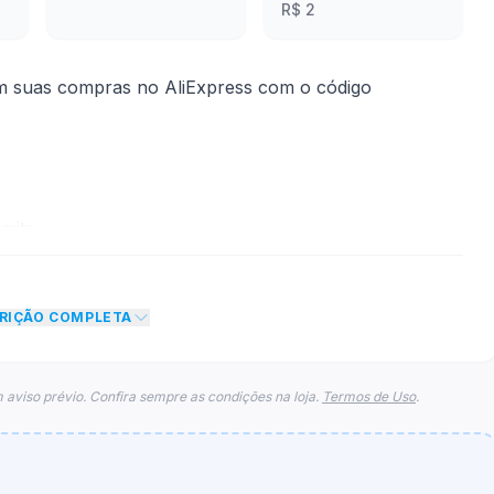
R$ 2
em suas compras no AliExpress com o código
mite
conto de R$ 250,00 no total do carrinho, não foram
CRIÇÃO COMPLETA
eto máximo para esse cupom.
 aviso prévio. Confira sempre as condições na loja.
Termos de Uso
.