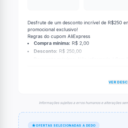
Desfrute de um desconto incrível de R$250 
promocional exclusivo!
Regras do cupom AliExpress
Compra mínima:
R$ 2,00
Desconto:
R$ 250,00
Desconto máximo:
Não informado / Sem li
Vencimento:
Prazo indeterminado
Na prática, a empresa
AliExpress
dará um des
VER DES
econtradas informações sobre restrição de t
FAQ – Cupom AliExpress
Qual é o código de desconto?
Informações sujeitas a erros humanos e alterações sem
O código é
BRA250
.
De quanto é o desconto?
OFERTAS SELECIONADAS A DEDO
O cupom dá
R$ 250,00
em compras.