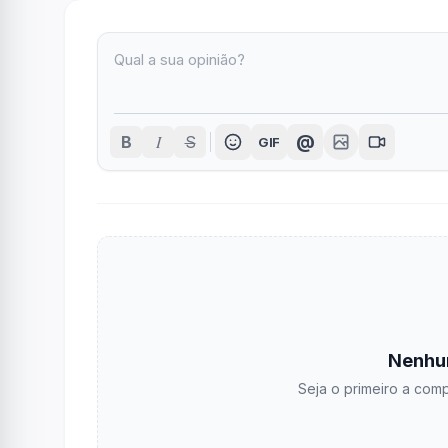
I
@
B
S
GIF
Nenhu
Seja o primeiro a comp