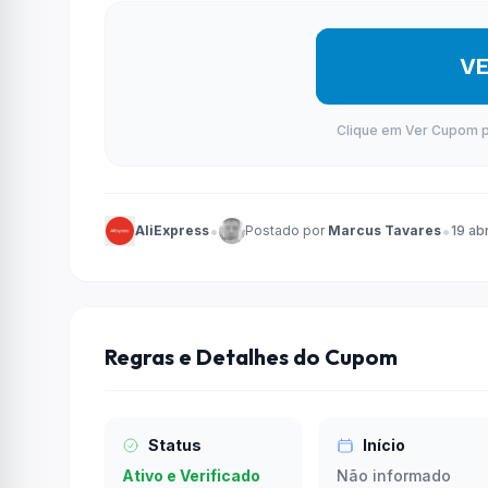
V
Clique em Ver Cupom par
•
•
AliExpress
Postado por
Marcus Tavares
19 ab
Regras e Detalhes do Cupom
Status
Início
Ativo e Verificado
Não informado