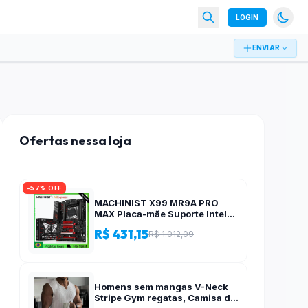
LOGIN
ENVIAR
Ofertas nessa loja
-57% OFF
MACHINIST X99 MR9A PRO
MAX Placa-mãe Suporte Intel
Xeon E5 V3/V4 CPU LGA 2011-
R$ 431,15
R$ 1.012,09
3 Processador DDR4 Quatro
canais RAM NVME M.2
Homens sem mangas V-Neck
Stripe Gym regatas, Camisa de