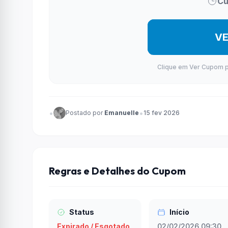
Cu
V
Clique em Ver Cupom par
•
•
Postado por
Emanuelle
15 fev 2026
Regras e Detalhes do Cupom
Status
Início
Expirado / Esgotado
02/02/2026 09:30