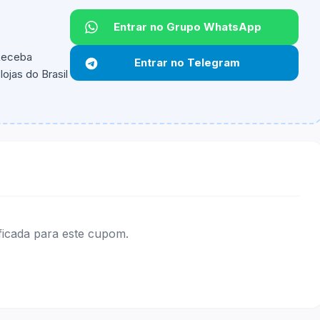
Entrar no Grupo WhatsApp
Não informado.
 Receba
Entrar no Telegram
ojas do Brasil
ipantes e alguns vendedores ou produtos especificos
ificada para este cupom.