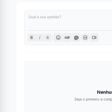
I
@
B
S
GIF
Nenhu
Seja o primeiro a comp