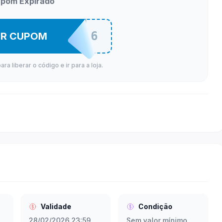
pom Expirado
MECG6
ER CUPOM
a liberar o código e ir para a loja.
Validade
Condição
28/02/2026 23:59
Sem valor mínimo