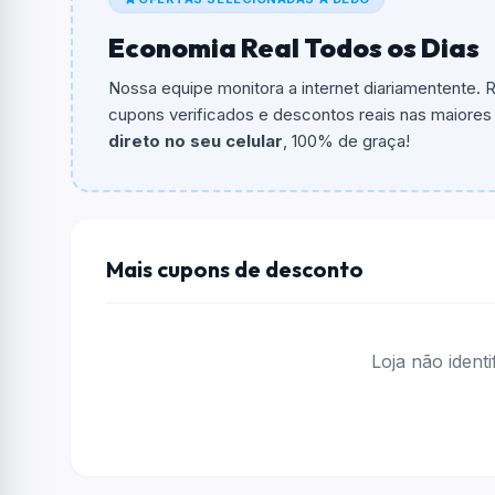
O cupom dá
R$ 2,49
em compras.
Economia Real Todos os Dias
Qual é o valor minimo de compra?
O valor minimo de compra é Não exigido ou 
Nossa equipe monitora a internet diariamentente.
cupons verificados e descontos reais nas maiores l
Qual é o desconto máximo?
direto no seu celular
, 100% de graça!
Não informado ou sem limite.
Funciona em qualquer produto?
Não necessariamente. Depende de itens partic
podem não aceitar cupons.
Mais cupons de desconto
Loja não ident