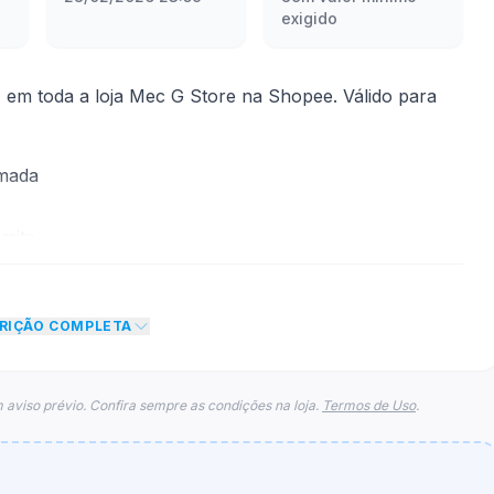
exigido
em toda a loja Mec G Store na Shopee. Válido para
rmada
mite
sconto de R$ 2,49 no total do carrinho, não foram
CRIÇÃO COMPLETA
eto máximo para esse cupom.
 aviso prévio. Confira sempre as condições na loja.
Termos de Uso
.