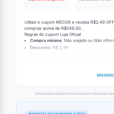
Utilize o cupom MECG6 e receba R$2,49 OFF 
compras acima de R$249,00.
Regras do cupom Loja Oficial
Compra mínima:
Não exigida ou Não info
Desconto:
R$ 2,49
Desconto máximo:
Não informado / Sem li
Vencimento:
Válido até 28/02/2026
Na prática, a empresa
Loja Oficial
dará um de
VER DES
econtradas informações sobre restrição de t
FAQ – Cupom Loja Oficial
Qual é o código de desconto?
Informações sujeitas a erros humanos e alterações sem
O código é
MECG6
.
De quanto é o desconto?
OFERTAS SELECIONADAS A DEDO