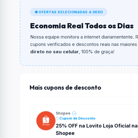
De quanto é o desconto?
OFERTAS SELECIONADAS A DEDO
O cupom dá
R$ 20,00
em compras.
Economia Real Todos os Dias
Qual é o valor minimo de compra?
O valor minimo de compra é Não exigido ou 
Nossa equipe monitora a internet diariamentente.
cupons verificados e descontos reais nas maiores l
Qual é o desconto máximo?
direto no seu celular
, 100% de graça!
Não informado ou sem limite.
Funciona em qualquer produto?
Não necessariamente. Depende de itens partic
podem não aceitar cupons.
Mais cupons de desconto
Shopee
Cupom de Desconto
25% OFF na Lovito Loja Oficial na
Shopee