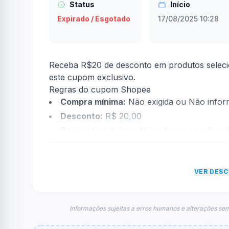
Status
Início
Expirado / Esgotado
17/08/2025 10:28
Receba R$20 de desconto em produtos seleci
este cupom exclusivo.
Regras do cupom Shopee
Compra mínima:
Não exigida ou Não info
Desconto:
R$ 20,00
Desconto máximo:
Não informado / Sem li
Vencimento:
Válido até 31/10/2025
Na prática, a empresa
Shopee
dará um descon
VER DES
econtradas informações sobre restrição de t
FAQ – Cupom Shopee
Qual é o código de desconto?
Informações sujeitas a erros humanos e alterações sem
O código é
IMAGXBOX
.