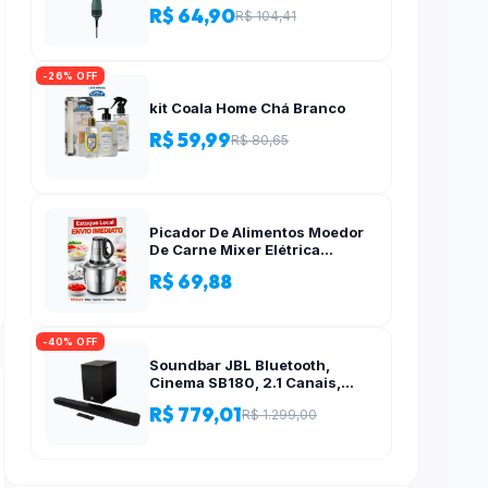
R$ 64,90
R$ 104,41
-26% OFF
kit Coala Home Chá Branco
R$ 59,99
R$ 80,65
Picador De Alimentos Moedor
De Carne Mixer Elétrica
Processador Cozinha Casa
R$ 69,88
Alho – 110v-220v
-40% OFF
Soundbar JBL Bluetooth,
Cinema SB180, 2.1 Canais,
Subwoofer de 6,5″ Sem Fio
R$ 779,01
R$ 1.299,00
110W RMS