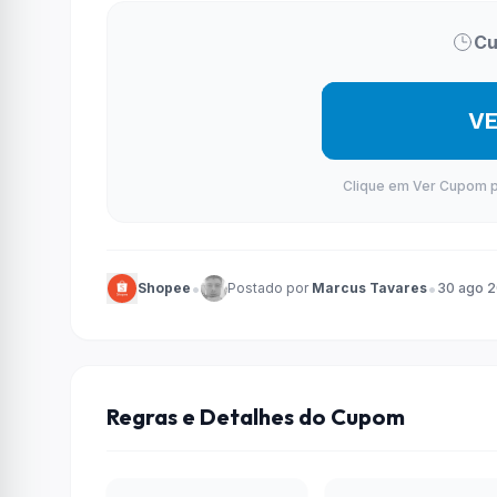
Cu
V
Clique em Ver Cupom par
•
•
Shopee
Postado por
Marcus Tavares
30 ago 
Regras e Detalhes do Cupom