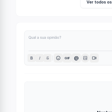
Ver todos o
I
@
B
S
GIF