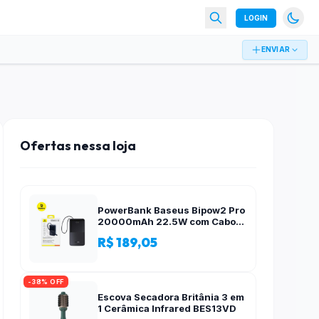
LOGIN
ENVIAR
Ofertas nessa loja
PowerBank Baseus Bipow2 Pro
20000mAh 22.5W com Cabo
Integrado e Display Digital
R$ 189,05
EnerFill FC51
-38% OFF
Escova Secadora Britânia 3 em
1 Cerâmica Infrared BES13VD