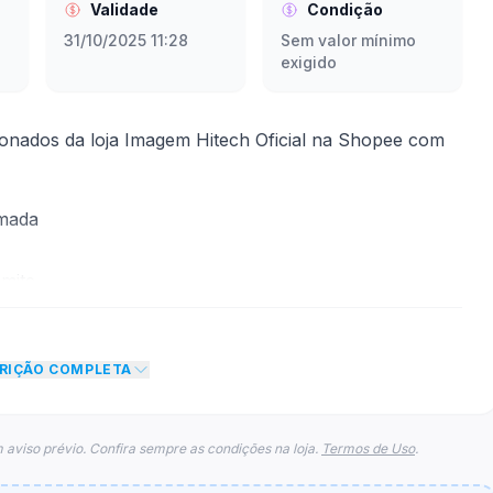
Validade
Condição
31/10/2025 11:28
Sem valor mínimo
exigido
onados da loja Imagem Hitech Oficial na Shopee com
rmada
mite
to de R$ 20,00 no total do carrinho, não foram
CRIÇÃO COMPLETA
eto máximo para esse cupom.
 aviso prévio. Confira sempre as condições na loja.
Termos de Uso
.