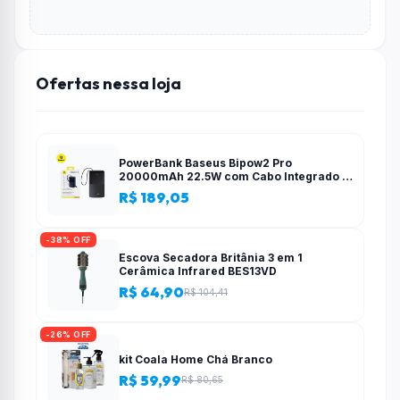
Ofertas nessa loja
PowerBank Baseus Bipow2 Pro
20000mAh 22.5W com Cabo Integrado e
Display Digital EnerFill FC51
R$ 189,05
-38% OFF
Escova Secadora Britânia 3 em 1
Cerâmica Infrared BES13VD
R$ 64,90
R$ 104,41
-26% OFF
kit Coala Home Chá Branco
R$ 59,99
R$ 80,65