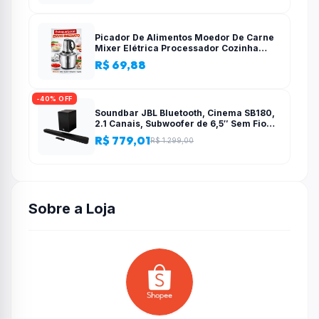
Picador De Alimentos Moedor De Carne
Mixer Elétrica Processador Cozinha
Casa Alho – 110v-220v
R$ 69,88
-40% OFF
Soundbar JBL Bluetooth, Cinema SB180,
2.1 Canais, Subwoofer de 6,5″ Sem Fio
110W RMS
R$ 779,01
R$ 1.299,00
Sobre a Loja