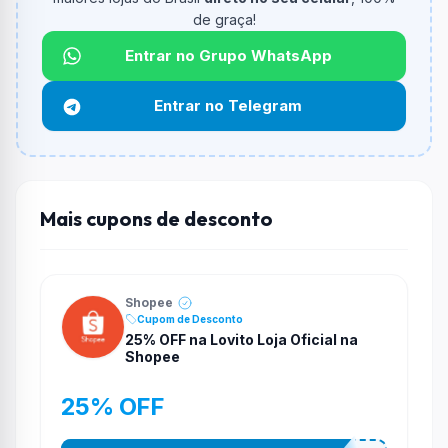
Qual é o desconto máximo?
de graça!
Não informado ou sem limite.
Entrar no Grupo WhatsApp
Funciona em qualquer produto?
Não necessariamente. Depende de itens participantes
Entrar no Telegram
e alguns vendedores ou produtos especificos podem
não aceitar cupons.
Mais cupons de desconto
Shopee
Cupom de Desconto
25% OFF na Lovito Loja Oficial na
Shopee
25% OFF