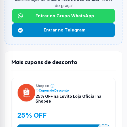
informado.
de graça!
Qual é o desconto máximo?
Entrar no Grupo WhatsApp
Não informado ou sem limite.
Entrar no Telegram
Funciona em qualquer produto?
Não necessariamente. Depende de itens participantes
e alguns vendedores ou produtos especificos podem
não aceitar cupons.
Mais cupons de desconto
Shopee
Cupom de Desconto
25% OFF na Lovito Loja Oficial na
Shopee
25% OFF