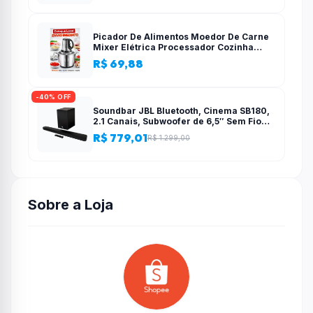
Picador De Alimentos Moedor De Carne
Mixer Elétrica Processador Cozinha
Casa Alho – 110v-220v
R$ 69,88
-40% OFF
Soundbar JBL Bluetooth, Cinema SB180,
2.1 Canais, Subwoofer de 6,5″ Sem Fio
110W RMS
R$ 779,01
R$ 1.299,00
Sobre a Loja