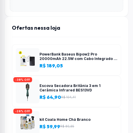
Ofertas nessa loja
PowerBank Baseus Bipow2 Pro
20000mAh 22.5W com Cabo Integrado e
Display Digital EnerFill FC51
R$ 189,05
-38% OFF
Escova Secadora Britânia 3 em 1
Cerâmica Infrared BES13VD
R$ 64,90
R$ 104,41
-26% OFF
kit Coala Home Chá Branco
R$ 59,99
R$ 80,65