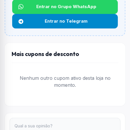
Não informado ou sem limite.
Entrar no Grupo WhatsApp
Funciona em qualquer produto?
Entrar no Telegram
Não necessariamente. Depende de itens participantes
e alguns vendedores ou produtos especificos podem
não aceitar cupons.
Mais cupons de desconto
Nenhum outro cupom ativo desta loja no
momento.