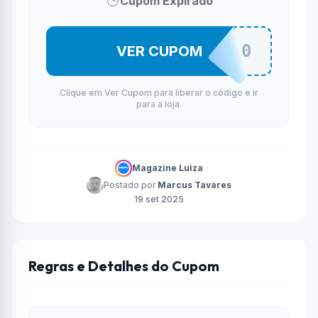
Cupom Expirado
BRINQUEDO20
VER CUPOM
Clique em Ver Cupom para liberar o código e ir
para a loja.
Magazine Luiza
Postado por
Marcus Tavares
19 set 2025
Regras e Detalhes do Cupom