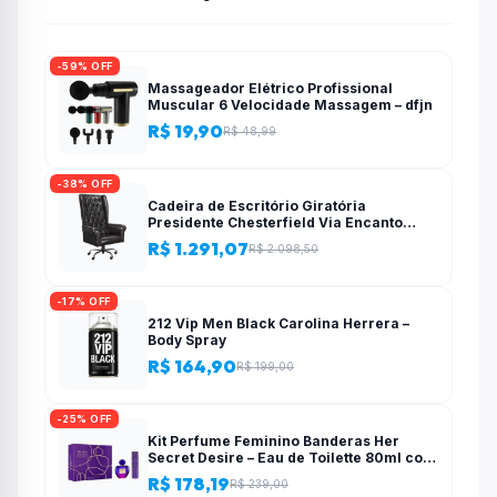
-59% OFF
Massageador Elétrico Profissional
Muscular 6 Velocidade Massagem – dfjn
R$ 19,90
R$ 48,99
-38% OFF
Cadeira de Escritório Giratória
Presidente Chesterfield Via Encanto
Preta
R$ 1.291,07
R$ 2.098,50
-17% OFF
212 Vip Men Black Carolina Herrera –
Body Spray
R$ 164,90
R$ 199,00
-25% OFF
Kit Perfume Feminino Banderas Her
Secret Desire – Eau de Toilette 80ml com
Desodorante
R$ 178,19
R$ 239,00