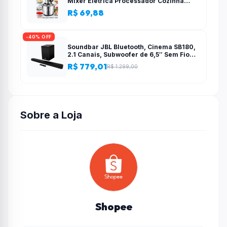
Mixer Elétrica Processador Cozinha
Casa Alho – 110v-220v
R$ 69,88
-40% OFF
Soundbar JBL Bluetooth, Cinema SB180,
2.1 Canais, Subwoofer de 6,5″ Sem Fio
110W RMS
R$ 779,01
R$ 1.299,00
Sobre a Loja
Shopee