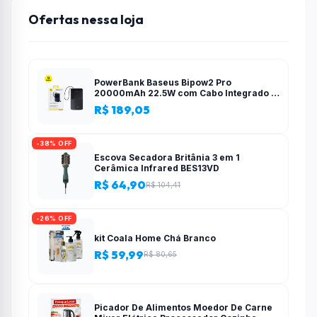
Ofertas nessa loja
PowerBank Baseus Bipow2 Pro
20000mAh 22.5W com Cabo Integrado e
Display Digital EnerFill FC51
R$ 189,05
-38% OFF
Escova Secadora Britânia 3 em 1
Cerâmica Infrared BES13VD
R$ 64,90
R$ 104,41
-26% OFF
kit Coala Home Chá Branco
R$ 59,99
R$ 80,65
Picador De Alimentos Moedor De Carne