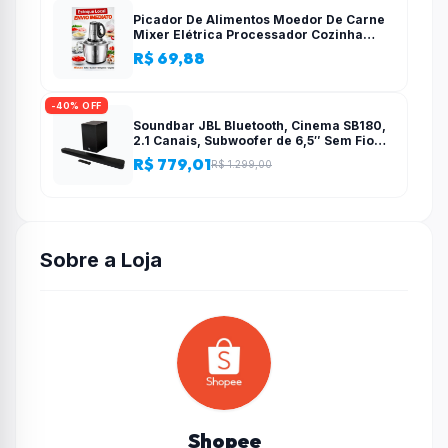
Picador De Alimentos Moedor De Carne
Mixer Elétrica Processador Cozinha
Casa Alho – 110v-220v
R$ 69,88
-40% OFF
Soundbar JBL Bluetooth, Cinema SB180,
2.1 Canais, Subwoofer de 6,5″ Sem Fio
110W RMS
R$ 779,01
R$ 1.299,00
Sobre a Loja
Shopee