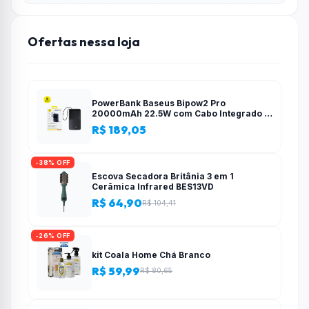
Ofertas nessa loja
PowerBank Baseus Bipow2 Pro
20000mAh 22.5W com Cabo Integrado e
Display Digital EnerFill FC51
R$ 189,05
-38% OFF
Escova Secadora Britânia 3 em 1
Cerâmica Infrared BES13VD
R$ 64,90
R$ 104,41
-26% OFF
kit Coala Home Chá Branco
R$ 59,99
R$ 80,65