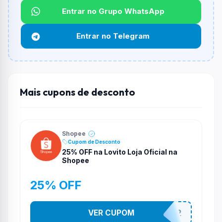
Qual é o desconto máximo?
Entrar no Grupo WhatsApp
Não informado ou sem limite.
Entrar no Telegram
Funciona em qualquer produto?
Não necessariamente. Depende de itens participantes
e alguns vendedores ou produtos especificos podem
não aceitar cupons.
Mais cupons de desconto
Shopee
Cupom de Desconto
25% OFF na Lovito Loja Oficial na
Shopee
25% OFF
VER CUPOM
141525852