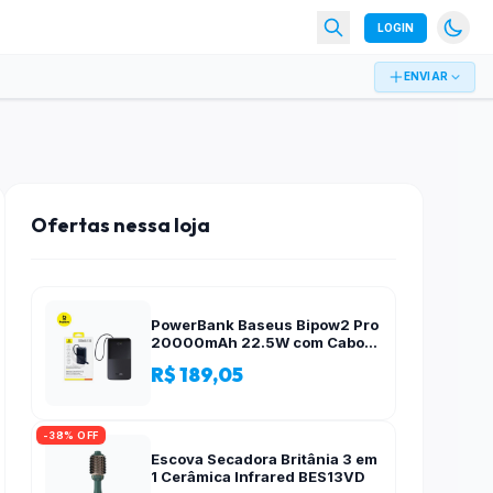
LOGIN
ENVIAR
Ofertas nessa loja
PowerBank Baseus Bipow2 Pro
20000mAh 22.5W com Cabo
Integrado e Display Digital
R$ 189,05
EnerFill FC51
-38% OFF
Escova Secadora Britânia 3 em
1 Cerâmica Infrared BES13VD