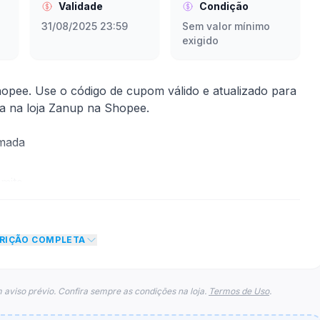
Validade
Condição
31/08/2025 23:59
Sem valor mínimo
exigido
pee. Use o código de cupom válido e atualizado para
ra na loja Zanup na Shopee.
rmada
mite
to de R$ 155,00 no total do carrinho, não foram
CRIÇÃO COMPLETA
eto máximo para esse cupom.
 aviso prévio. Confira sempre as condições na loja.
Termos de Uso
.