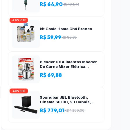
R$ 64,90
R$ 104,41
-26% OFF
kit Coala Home Chá Branco
R$ 59,99
R$ 80,65
Picador De Alimentos Moedor
De Carne Mixer Elétrica
Processador Cozinha Casa
R$ 69,88
Alho – 110v-220v
-40% OFF
Soundbar JBL Bluetooth,
Cinema SB180, 2.1 Canais,
Subwoofer de 6,5″ Sem Fio
R$ 779,01
R$ 1.299,00
110W RMS