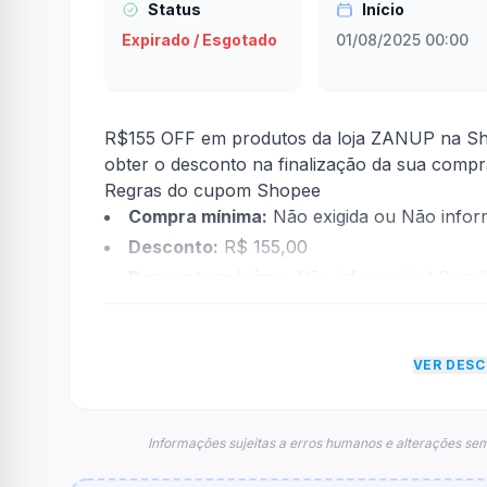
Status
Início
Expirado / Esgotado
01/08/2025 00:00
R$155 OFF em produtos da loja ZANUP na Sho
obter o desconto na finalização da sua comp
Regras do cupom Shopee
Compra mínima:
Não exigida ou Não info
Desconto:
R$ 155,00
Desconto máximo:
Não informado / Sem li
Vencimento:
Válido até 31/08/2025
Na prática, a empresa
Shopee
dará um descon
VER DES
econtradas informações sobre restrição de t
FAQ – Cupom Shopee
Qual é o código de desconto?
Informações sujeitas a erros humanos e alterações sem
O código é
ZANUPV35
.