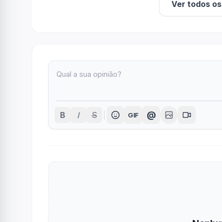
Ver todos o
I
@
B
S
GIF