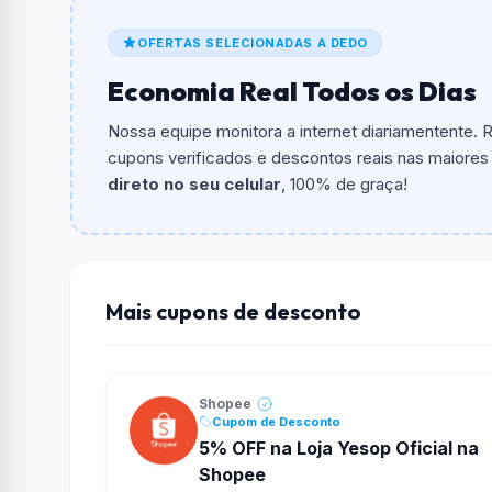
De quanto é o desconto?
OFERTAS SELECIONADAS A DEDO
O cupom dá
R$ 155,00
em compras.
Economia Real Todos os Dias
Qual é o valor minimo de compra?
O valor minimo de compra é Não exigido ou 
Nossa equipe monitora a internet diariamentente.
cupons verificados e descontos reais nas maiores l
Qual é o desconto máximo?
direto no seu celular
, 100% de graça!
Não informado ou sem limite.
Funciona em qualquer produto?
Não necessariamente. Depende de itens partic
podem não aceitar cupons.
Mais cupons de desconto
Shopee
Cupom de Desconto
5% OFF na Loja Yesop Oficial na
Shopee