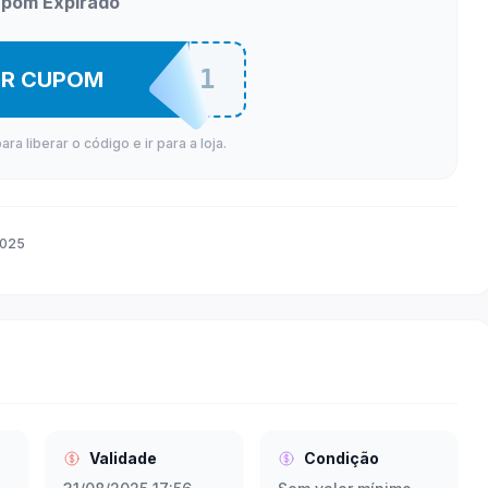
pom Expirado
AMAR1
ER CUPOM
a liberar o código e ir para a loja.
2025
Validade
Condição