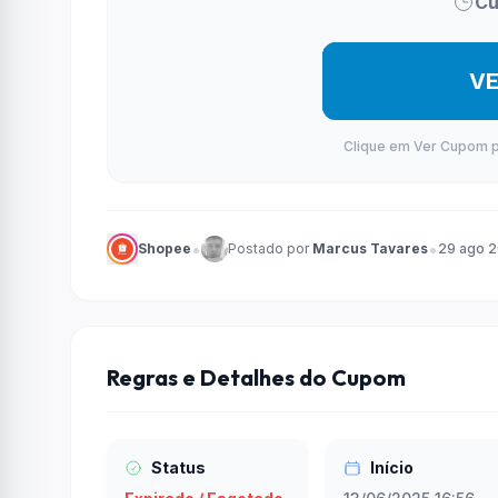
Cu
V
Clique em Ver Cupom par
•
•
Shopee
Postado por
Marcus Tavares
29 ago 
Regras e Detalhes do Cupom
Status
Início