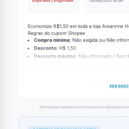
Expirado / Esgotado
13/06/2025 16:56
Economize R$1,50 em toda a loja Amarinne 
Regras do cupom Shopee
Compra mínima:
Não exigida ou Não info
Desconto:
R$ 1,50
Desconto máximo:
Não informado / Sem li
Vencimento:
Válido até 31/08/2025
Na prática, a empresa
Shopee
dará um descon
econtradas informações sobre restrição de t
VER DES
FAQ – Cupom Shopee
Qual é o código de desconto?
O código é
AMAR1
.
Informações sujeitas a erros humanos e alterações sem
De quanto é o desconto?
O cupom dá
R$ 1,50
em compras.