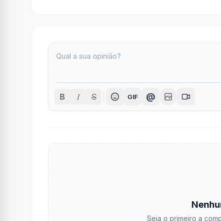
I
@
B
S
GIF
Nenhu
Seja o primeiro a comp