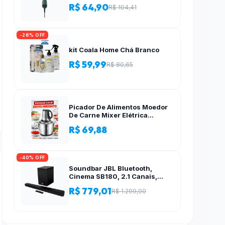
R$ 64,90
R$ 104,41
-26% OFF
kit Coala Home Chá Branco
R$ 59,99
R$ 80,65
Picador De Alimentos Moedor
De Carne Mixer Elétrica
Processador Cozinha Casa
R$ 69,88
Alho – 110v-220v
-40% OFF
Soundbar JBL Bluetooth,
Cinema SB180, 2.1 Canais,
Subwoofer de 6,5″ Sem Fio
R$ 779,01
R$ 1.299,00
110W RMS