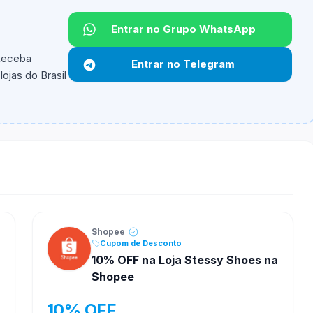
Entrar no Grupo WhatsApp
Não informado.
 Receba
Entrar no Telegram
ojas do Brasil
ipantes e alguns vendedores ou produtos especificos
Shopee
Cupom de Desconto
10% OFF na Loja Stessy Shoes na
Shopee
10% OFF