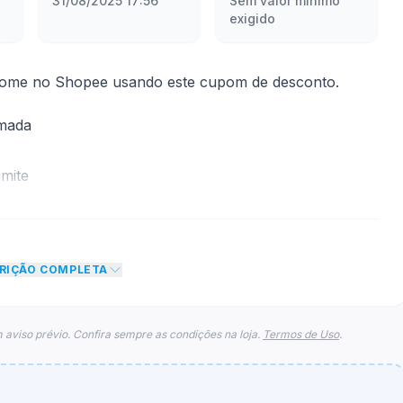
31/08/2025 17:56
Sem valor mínimo
exigido
Home no Shopee usando este cupom de desconto.
rmada
mite
to de R$ 1,50 no total do carrinho, não foram
eto máximo para esse cupom.
CRIÇÃO COMPLETA
 aviso prévio. Confira sempre as condições na loja.
Termos de Uso
.