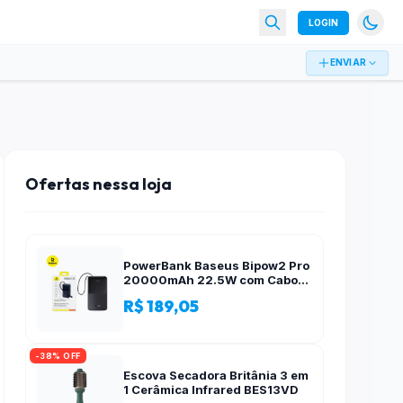
LOGIN
ENVIAR
Ofertas nessa loja
PowerBank Baseus Bipow2 Pro
20000mAh 22.5W com Cabo
Integrado e Display Digital
R$ 189,05
EnerFill FC51
-38% OFF
Escova Secadora Britânia 3 em
1 Cerâmica Infrared BES13VD