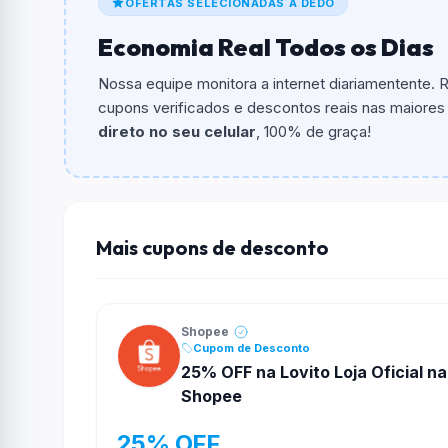
OFERTAS SELECIONADAS A DEDO
Qual é o valor minimo de compra?
Economia Real Todos os Dias
O valor minimo de compra é Não exigido ou 
Nossa equipe monitora a internet diariamentente.
Qual é o desconto máximo?
cupons verificados e descontos reais nas maiores l
Não informado ou sem limite.
direto no seu celular
, 100% de graça!
Funciona em qualquer produto?
Não necessariamente. Depende de itens partic
podem não aceitar cupons.
Mais cupons de desconto
Shopee
Cupom de Desconto
25% OFF na Lovito Loja Oficial na
Shopee
25% OFF