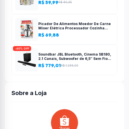
R$ 59,99
R$ 80,65
Picador De Alimentos Moedor De Carne
Mixer Elétrica Processador Cozinha
Casa Alho – 110v-220v
R$ 69,88
-40% OFF
Soundbar JBL Bluetooth, Cinema SB180,
2.1 Canais, Subwoofer de 6,5″ Sem Fio
110W RMS
R$ 779,01
R$ 1.299,00
Sobre a Loja