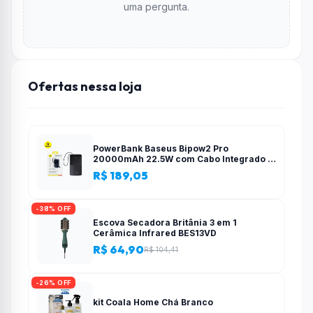
uma pergunta.
Ofertas nessa loja
PowerBank Baseus Bipow2 Pro
20000mAh 22.5W com Cabo Integrado e
Display Digital EnerFill FC51
R$ 189,05
-38% OFF
Escova Secadora Britânia 3 em 1
Cerâmica Infrared BES13VD
R$ 64,90
R$ 104,41
-26% OFF
kit Coala Home Chá Branco