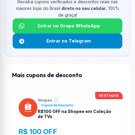
Receba cupons verificados e descontos reais nas
maiores lojas do Brasil
direto no seu celular
, 100%
Qual é o desconto máximo?
de graça!
Não informado ou sem limite.
Entrar no Grupo WhatsApp
Funciona em qualquer produto?
Não necessariamente. Depende de itens participantes
Entrar no Telegram
e alguns vendedores ou produtos especificos podem
não aceitar cupons.
Mais cupons de desconto
DESTAQUE
Shopee
Cupom de Desconto
R$100 OFF na Shopee em Coleção
de TVs
R$ 100 OFF