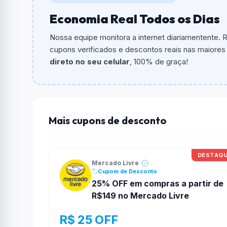
Qual é o valor minimo de compra?
Economia Real Todos os Dias
O valor minimo de compra é Não exigido ou 
Nossa equipe monitora a internet diariamentente.
Qual é o desconto máximo?
cupons verificados e descontos reais nas maiores l
Não informado ou sem limite.
direto no seu celular
, 100% de graça!
Funciona em qualquer produto?
Não necessariamente. Depende de itens partic
podem não aceitar cupons.
Mais cupons de desconto
DESTAQ
Mercado Livre
Cupom de Desconto
25% OFF em compras a partir de
R$149 no Mercado Livre
R$ 25 OFF