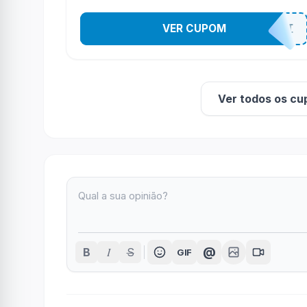
VER CUPOM
8DO8MELI
Ver todos os cu
I
@
B
S
GIF