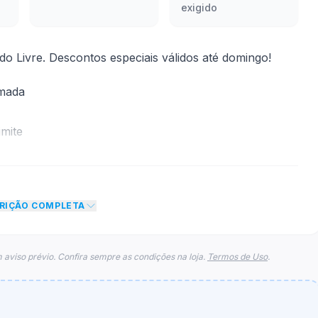
exigido
 Livre. Descontos especiais válidos até domingo!
rmada
mite
 desconto de R$ 15,00 no total do carrinho, não
o de teto máximo para esse cupom.
CRIÇÃO COMPLETA
 aviso prévio. Confira sempre as condições na loja.
Termos de Uso
.