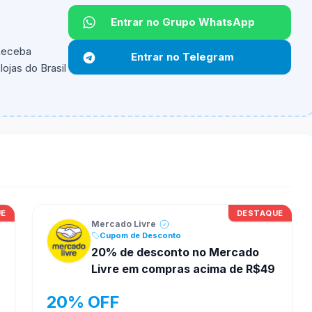
Entrar no Grupo WhatsApp
Não informado.
 Receba
Entrar no Telegram
ojas do Brasil
ipantes e alguns vendedores ou produtos especificos
UE
DESTAQUE
Mercado Livre
Cupom de Desconto
20% de desconto no Mercado
Livre em compras acima de R$49
20% OFF