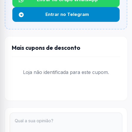
Qual é o desconto máximo?
Não informado ou sem limite.
Entrar no Telegram
Funciona em qualquer produto?
Não necessariamente. Depende de itens participantes
e alguns vendedores ou produtos especificos podem
não aceitar cupons.
Mais cupons de desconto
Loja não identificada para este cupom.