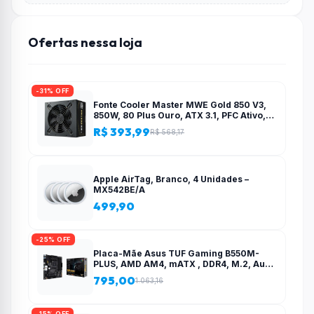
Ofertas nessa loja
-31% OFF
Fonte Cooler Master MWE Gold 850 V3,
850W, 80 Plus Ouro, ATX 3.1, PFC Ativo,
Preto – MPE-8506-ACAG-BBR
R$ 393,99
R$ 568,17
Apple AirTag, Branco, 4 Unidades –
MX542BE/A
499,90
-25% OFF
Placa-Mãe Asus TUF Gaming B550M-
PLUS, AMD AM4, mATX , DDR4, M.2, Aura
para fita RGB – 90MB14A0-C1BAY0
795,00
1.063,16
-15% OFF