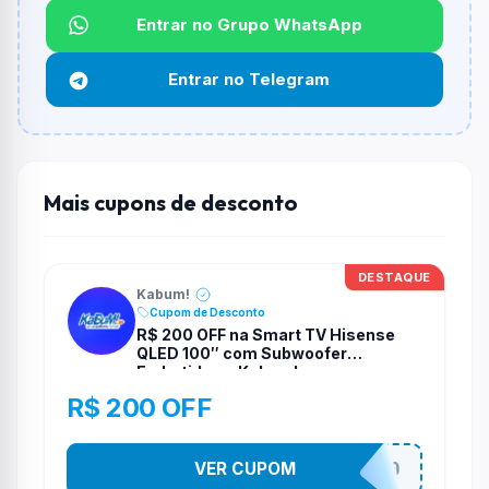
Qual é o desconto máximo?
Entrar no Grupo WhatsApp
Não informado ou sem limite.
Entrar no Telegram
Funciona em qualquer produto?
Não necessariamente. Depende de itens participantes
e alguns vendedores ou produtos especificos podem
não aceitar cupons.
Mais cupons de desconto
DESTAQUE
Kabum!
Cupom de Desconto
R$ 200 OFF na Smart TV Hisense
QLED 100″ com Subwoofer
Embutido na Kabum!
R$ 200 OFF
VER CUPOM
TELAO200