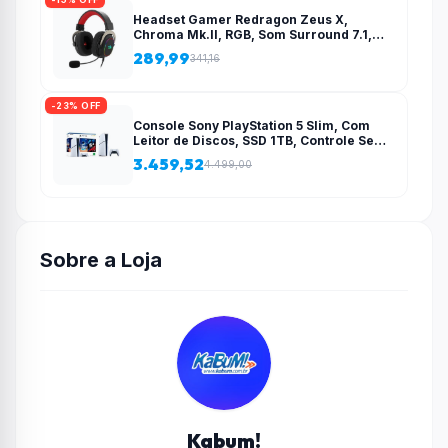
Headset Gamer Redragon Zeus X,
Chroma Mk.II, RGB, Som Surround 7.1,
Drivers 53mm, USB, Preto e Vermelho –
289,99
341,16
H510-RGB
-23% OFF
Console Sony PlayStation 5 Slim, Com
Leitor de Discos, SSD 1TB, Controle Sem
Fio DualSense + 2 Jogos – 1000038858
3.459,52
4.499,00
Sobre a Loja
Kabum!